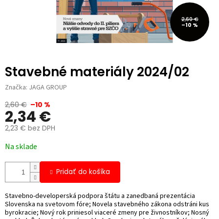
2,60 €
–10 %
Stavebné materiály 2024/02
Značka:
JAGA GROUP
2,60 €
–10 %
2,34 €
2,23 € bez DPH
Jednotková
Na sklade
cena:
Pridať do košíka
Stavebno-developerská podpora štátu a zanedbaná prezentácia
Slovenska na svetovom fóre; Novela stavebného zákona odstráni kus
byrokracie; Nový rok priniesol viaceré zmeny pre živnostníkov; Nosný