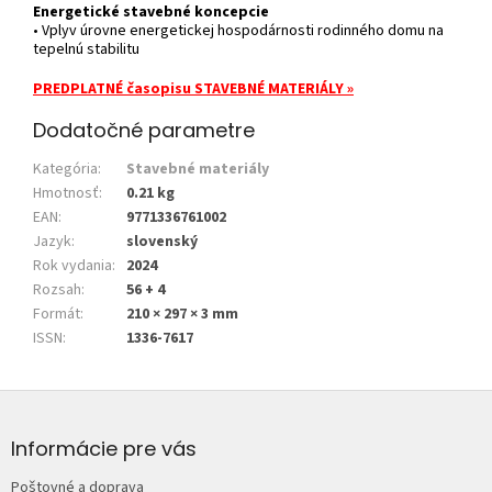
Energetické stavebné koncepcie
• Vplyv úrovne energetickej hospodárnosti rodinného domu na
tepelnú stabilitu
PREDPLATNÉ časopisu STAVEBNÉ MATERIÁLY »
Dodatočné parametre
Kategória
:
Stavebné materiály
Hmotnosť
:
0.21 kg
EAN
:
9771336761002
Jazyk
:
slovenský
Rok vydania
:
2024
Rozsah
:
56 + 4
Formát
:
210 × 297 × 3 mm
ISSN
:
1336-7617
Z
á
p
Informácie pre vás
ä
Poštovné a doprava