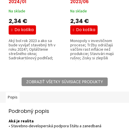
2024/01
2023/06
Na sklade
Na sklade
2,34 €
2,34 €
Do košíka
Do košíka
Aký bol rok 2023 a ako sa
Monopoly v investičnom
bude vyvíjať stavebný trh v
procese; Tržby odrážajú
roku 2024?; Opláštenie
väčšmi rast inflácie než
strešného okna;
produkcie; Stavivári majú
Sadrokartónový podhľad;
rušno; Zisky si zlepšili
Kazetový podhľad so...
veľké...
ZOBRAZIŤ VŠETKY SÚVISIACE PRODUKTY
Popis
Podrobný popis
Aká je realita
• Stavebno-developerská podpora štátu a zanedbaná