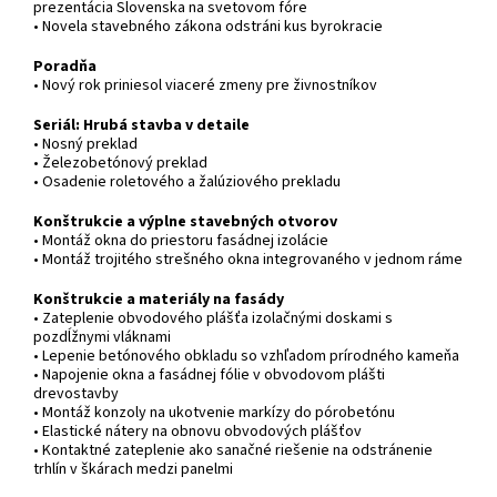
prezentácia Slovenska na svetovom fóre
• Novela stavebného zákona odstráni kus byrokracie
Poradňa
• Nový rok priniesol viaceré zmeny pre živnostníkov
Seriál: Hrubá stavba v detaile
• Nosný preklad
• Železobetónový preklad
• Osadenie roletového a žalúziového prekladu
Konštrukcie a výplne stavebných otvorov
• Montáž okna do priestoru fasádnej izolácie
• Montáž trojitého strešného okna integrovaného v jednom ráme
Konštrukcie a materiály na fasády
• Zateplenie obvodového plášťa izolačnými doskami s
pozdĺžnymi vláknami
• Lepenie betónového obkladu so vzhľadom prírodného kameňa
• Napojenie okna a fasádnej fólie v obvodovom plášti
drevostavby
• Montáž konzoly na ukotvenie markízy do pórobetónu
• Elastické nátery na obnovu obvodových plášťov
• Kontaktné zateplenie ako sanačné riešenie na odstránenie
trhlín v škárach medzi panelmi