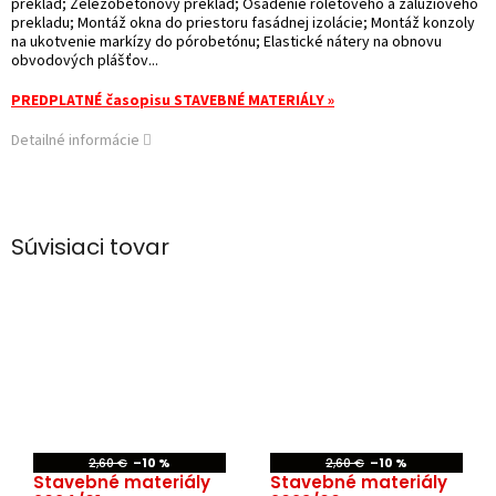
preklad; Železobetónový preklad; Osadenie roletového a žalúziového
prekladu; Montáž okna do priestoru fasádnej izolácie; Montáž konzoly
na ukotvenie markízy do pórobetónu; Elastické nátery na obnovu
obvodových plášťov...
PREDPLATNÉ časopisu STAVEBNÉ MATERIÁLY »
Detailné informácie
Súvisiaci tovar
2,60 €
–10 %
2,60 €
–10 %
Stavebné materiály
Stavebné materiály