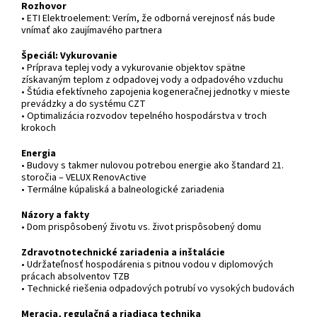
Rozhovor
• ETI Elektroelement: Verím, že odborná verejnosť nás bude
vnímať ako zaujímavého partnera
Špeciál: Vykurovanie
• Príprava teplej vody a vykurovanie objektov spätne
získavaným teplom z odpadovej vody a odpadového vzduchu
• Štúdia efektívneho zapojenia kogeneračnej jednotky v mieste
prevádzky a do systému CZT
• Optimalizácia rozvodov tepelného hospodárstva v troch
krokoch
Energia
• Budovy s takmer nulovou potrebou energie ako štandard 21.
storočia – VELUX RenovActive
• Termálne kúpaliská a balneologické zariadenia
Názory a fakty
• Dom prispôsobený životu vs. život prispôsobený domu
Zdravotnotechnické zariadenia a inštalácie
• Udržateľnosť hospodárenia s pitnou vodou v diplomových
prácach absolventov TZB
• Technické riešenia odpadových potrubí vo vysokých budovách
Meracia, regulačná a riadiaca technika