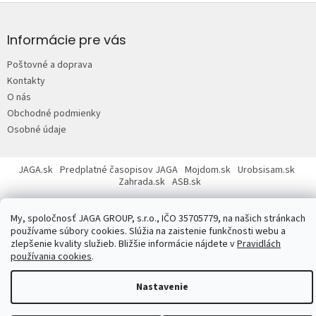
Z
á
p
Informácie pre vás
ä
Poštovné a doprava
t
Kontakty
i
O nás
e
Obchodné podmienky
Osobné údaje
JAGA.sk
Predplatné časopisov JAGA
Mojdom.sk
Urobsisam.sk
Zahrada.sk
ASB.sk
My, spoločnosť JAGA GROUP, s.r.o., IČO 35705779, na našich stránkach
používame súbory cookies. Slúžia na zaistenie funkčnosti webu a
zlepšenie kvality služieb. Bližšie informácie nájdete v
Pravidlách
používania cookies
.
Copyright 2026
JAGASTORE.sk
. Všetky práva vyhradené.
Upraviť
nastavenie cookies
Nastavenie