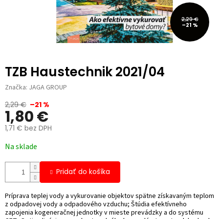
2,29 €
–21 %
TZB Haustechnik 2021/04
Značka:
JAGA GROUP
2,29 €
–21 %
1,80 €
1,71 € bez DPH
Jednotková
Na sklade
cena:
Pridať do košíka
Príprava teplej vody a vykurovanie objektov spätne získavaným teplom
z odpadovej vody a odpadového vzduchu; Štúdia efektívneho
zapojenia kogeneračnej jednotky v mieste prevádzky a do systému