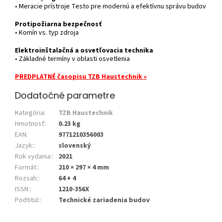
• Meracie prístroje Testo pre modernú a efektívnu správu budov
Protipožiarna bezpečnosť
• Komín vs. typ zdroja
Elektroinštalačná a osvetľovacia technika
• Základné termíny v oblasti osvetlenia
PREDPLATNÉ časopisu TZB Haustechnik »
Dodatočné parametre
Kategória
:
TZB Haustechnik
Hmotnosť
:
0.23 kg
EAN
:
9771210356003
Jazyk:
:
slovenský
Rok vydania:
:
2021
Formát:
:
210 × 297 × 4 mm
Rozsah:
:
64 + 4
ISSN:
:
1210-356X
Podtitul:
:
Technické zariadenia budov