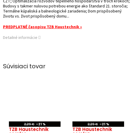
CZT; Optimalizácia rozvodov tepelného hospodárstva v troch krokoch;
Budovy s takmer nulovou potrebou energie ako štandard 21. storočia;
Termálne kúpaliská a balneologické zariadenia; Dom prispôsobený
životu vs. život prispôsobený domu...
PREDPLATNÉ časopisu TZB Haustechnik »
Detailné informácie
Súvisiaci tovar
2,29 €
–21 %
2,29 €
–21 %
TZB Haustechnik
TZB Haustechnik