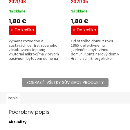
2021/03
2021/05
Na sklade
Na sklade
1,80 €
1,80 €
Do košíka
Do košíka
Výmena rozvodov v
Od starého domu z roku
sústavách centralizovaného
1965 k efektívnemu
zásobovania teplom;
„zelenému bytovému
Vnútorná mikroklíma v prvom
domu“; Kontajnerový dom v
pasívnom bytovom dome na
Hraniciach; Energeticko-
Slovensku; Systémy...
ekonomická analýza...
ZOBRAZIŤ VŠETKY SÚVISIACE PRODUKTY
Popis
Podrobný popis
Aktuality