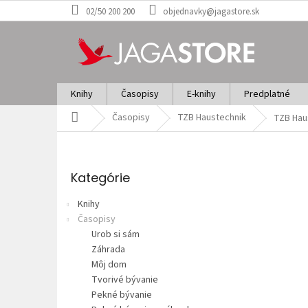
Prejsť
02/50 200 200
objednavky@jagastore.sk
na
obsah
Knihy
Časopisy
E-knihy
Predplatné
Domov
Časopisy
TZB Haustechnik
TZB Hau
B
o
Preskočiť
č
kategórie
Kategórie
n
ý
Knihy
p
Časopisy
a
Urob si sám
n
Záhrada
e
Môj dom
l
Tvorivé bývanie
Pekné bývanie