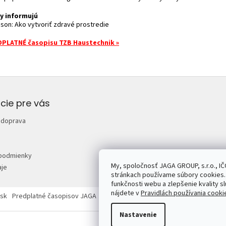
y informujú
nson: Ako vytvoriť zdravé prostredie
PLATNÉ časopisu TZB Haustechnik »
cie pre vás
 doprava
podmienky
My, spoločnosť JAGA GROUP, s.r.o., IČ
je
stránkach používame súbory cookies. 
funkčnosti webu a zlepšenie kvality sl
nájdete v
Pravidlách používania cooki
sk
Predplatné časopisov JAGA
Mojdom.sk
Urobsisam.sk
Zahrada.sk
Nastavenie