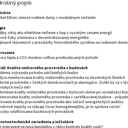
drobný popis
izácia
iebel Eltron: Líniové rodinné domy s modulárnym riešením
gia
álny zdroj ako efektívne riešenie v boji s vysokými cenami energií
nové šoky a biomasa v decentralizovanej energetike
ujímavé skúsenosti z prevádzky fotovoltického systému na rodinnom dome
rovanie
pora tepla a CO2 vhodnou voľbou predizolovaných potrubí
iál: Kvalita vnútorného prostredia v budovách
ndémia zvýraznila potrebu udržateľných budov
alýza monitorovania kvality vnútorného prostredia na slovenských školách
útorné prostredie v českých domácnostiach je alarmujúce. Zistilo by sa v tý
enských niečo iné?
dnotenie kvality vnútorného prostredia v bytovom dome po revitalizácii bu
nitorovanie kvality vnútorného prostredia v certifikovanej budove – prípad
sťovanie kvality pracovného prostredia ako súčasť energetických auditov
teriérové teploty sa stávajú čoraz homogénnejšími, je to správna cesta?
ôsoby odvlhčovania bazénových prevádzok
votnotechnické zariadenia a inštalácie
 pripravení na novú legislatívu v rámci kontroly kvality vody?