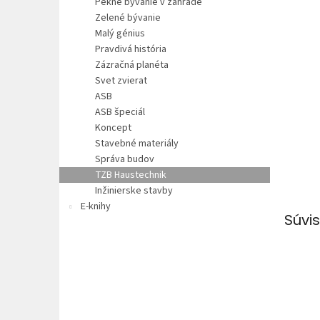
Pekné bývanie v záhrade
Zelené bývanie
Malý génius
Pravdivá história
Zázračná planéta
Svet zvierat
ASB
ASB špeciál
Koncept
Stavebné materiály
Správa budov
TZB Haustechnik
Inžinierske stavby
E-knihy
Súvis