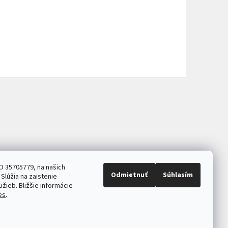
O 35705779, na našich
Odmietnuť
Súhlasím
Slúžia na zaistenie
užieb. Bližšie informácie
es
.
ASB.sk