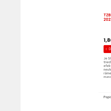
TZB
202
1,
D
Je S
trie
efekt
neutr
ráme
mana
Popi