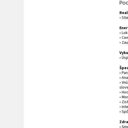
Po
Real
• St
Ener
• Lok
• Ce
• Za
Vyku
• Ús
Špec
• Pa
• An
• Vn
slov
• Ho
• Mo
• Zi
• In
• Sp
Zdra
• Sme