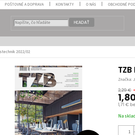
POŠTOVNÉ A DOPRAVA
KONTAKTY
O NÁS
OBCHODNÉ POD
HĽADAŤ
stechnik 2022/02
TZB
Značka:
2,29 €
1,8
1,71 € b
Jednotk
Na skla
cena: