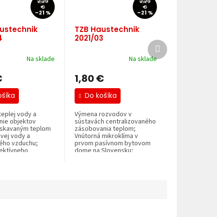
2,29
2,29
€
€
–21 %
–21 %
ustechnik
TZB Haustechnik
4
2021/03
Ďalší
produkt
Na sklade
Na sklade
€
1,80 €
ošíka
Do košíka
teplej vody a
Výmena rozvodov v
nie objektov
sústavách centralizovaného
ískavaným teplom
zásobovania teplom;
vej vody a
Vnútorná mikroklíma v
ho vzduchu;
prvom pasívnom bytovom
fektívneho
dome na Slovensku;
..
Systémy...