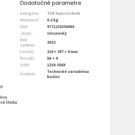
Dodatočné parametre
Kategória
:
TZB Haustechnik
Hmotnosť
:
0.2 kg
EAN
:
9771210356003
Jazyk:
:
slovenský
Rok
2022
vydania:
:
Formát:
:
210 × 297 × 4 mm
Rozsah:
:
56 + 4
ISSN:
:
1210-356X
Technické zariadenia
Podtitul:
:
budov
ch
dovy
ová štúdia