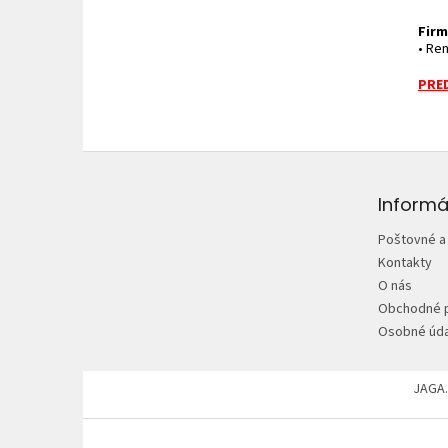
Firm
• Re
PRED
Z
á
p
Informá
ä
Poštovné a
t
Kontakty
i
O nás
e
Obchodné 
Osobné úda
JAGA.