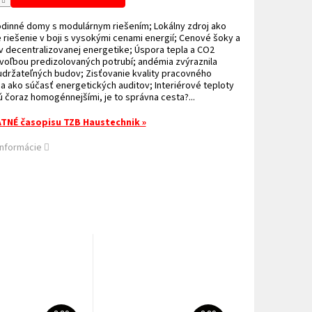
odinné domy s modulárnym riešením; Lokálny zdroj ako
 riešenie v boji s vysokými cenami energií; Cenové šoky a
 decentralizovanej energetike; Úspora tepla a CO2
voľbou predizolovaných potrubí; andémia zvýraznila
udržateľných budov; Zisťovanie kvality pracovného
a ako súčasť energetických auditov; Interiérové teploty
ú čoraz homogénnejšími, je to správna cesta?...
TNÉ časopisu TZB Haustechnik »
informácie