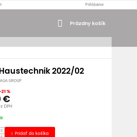
MIENKY
OSOBNÉ ÚDAJE
Prihlásenie
NÁKUPNÝ
Prázdny košík
KOŠÍK
 Haustechnik 2022/02
JAGA GROUP
–21 %
0 €
ez DPH
ová
de
Pridať do košíka