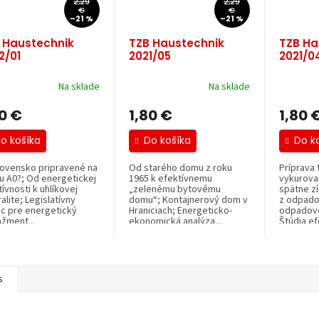
2,29
2,29
€
€
–21 %
–21 %
 Haustechnik
TZB Haustechnik
TZB Ha
2/01
2021/05
2021/0
Na sklade
Na sklade
80 €
1,80 €
1,80 
o košíka
Do košíka
Do k
lovensko pripravené na
Od starého domu z roku
Príprava 
du A0?; Od energetickej
1965 k efektívnemu
vykurova
ívnosti k uhlíkovej
„zelenému bytovému
spätne z
alite; Legislatívny
domu“; Kontajnerový dom v
z odpado
c pre energetický
Hraniciach; Energeticko-
odpadové
žment...
ekonomická analýza...
Štúdia e
zapojenia.
s