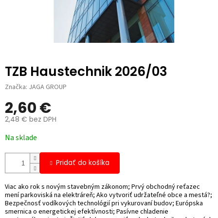
TZB Haustechnik 2026/03
Značka:
JAGA GROUP
2,60 €
2,48 € bez DPH
Jednotková
Na sklade
cena:
Pridať do košíka
Viac ako rok s novým stavebným zákonom; Prvý obchodný reťazec
mení parkoviská na elektráreň; Ako vytvoriť udržateľné obce a mestá?;
Bezpečnosť vodíkových technológií pri vykurovaní budov; Európska
smernica o energetickej efektívnosti; Pasívne chladenie