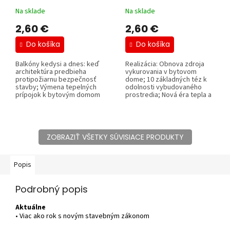
Na sklade
Na sklade
2,60 €
2,60 €
Do košíka
Do košíka
Balkóny kedysi a dnes: keď
Realizácia: Obnova zdroja
architektúra predbieha
vykurovania v bytovom
protipožiarnu bezpečnosť
dome; 10 základných téz k
stavby; Výmena tepelných
odolnosti vybudovaného
prípojok k bytovým domom
prostredia; Nová éra tepla a
priniesla...
chladu;...
ZOBRAZIŤ VŠETKY SÚVISIACE PRODUKTY
Popis
Podrobný popis
Aktuálne
• Viac ako rok s novým stavebným zákonom