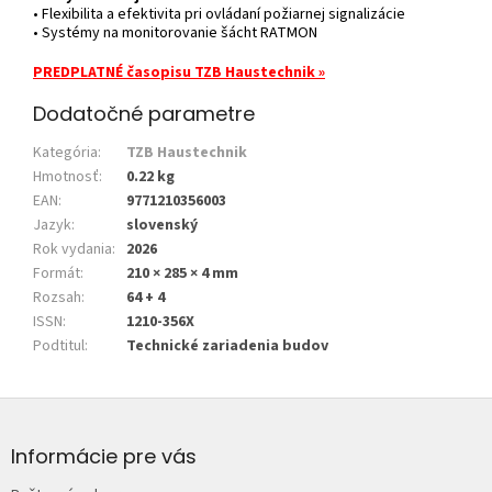
• Flexibilita a efektivita pri ovládaní požiarnej signalizácie
• Systémy na monitorovanie šácht RATMON
PREDPLATNÉ časopisu TZB Haustechnik »
Dodatočné parametre
Kategória
:
TZB Haustechnik
Hmotnosť
:
0.22 kg
EAN
:
9771210356003
Jazyk
:
slovenský
Rok vydania
:
2026
Formát
:
210 × 285 × 4 mm
Rozsah
:
64 + 4
ISSN
:
1210-356X
Podtitul
:
Technické zariadenia budov
Z
á
p
Informácie pre vás
ä