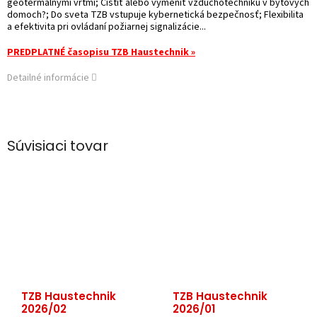
geotermálnymi vrtmi; Čistiť alebo vymeniť vzduchotechniku v bytových
domoch?; Do sveta TZB vstupuje kybernetická bezpečnosť; Flexibilita
a efektivita pri ovládaní požiarnej signalizácie...
PREDPLATNÉ časopisu TZB Haustechnik »
Detailné informácie
Súvisiaci tovar
TZB Haustechnik
TZB Haustechnik
2026/02
2026/01