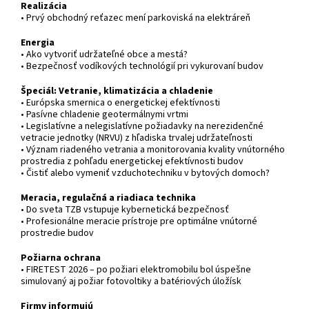
Realizácia
• Prvý obchodný reťazec mení parkoviská na elektráreň
Energia
• Ako vytvoriť udržateľné obce a mestá?
• Bezpečnosť vodíkových technológií pri vykurovaní budov
Špeciál: Vetranie, klimatizácia a chladenie
• Európska smernica o energetickej efektívnosti
• Pasívne chladenie geotermálnymi vrtmi
• Legislatívne a nelegislatívne požiadavky na nerezidenčné
vetracie jednotky (NRVU) z hľadiska trvalej udržateľnosti
• Význam riadeného vetrania a monitorovania kvality vnútorného
prostredia z pohľadu energetickej efektívnosti budov
• Čistiť alebo vymeniť vzduchotechniku v bytových domoch?
Meracia, regulačná a riadiaca technika
• Do sveta TZB vstupuje kybernetická bezpečnosť
• Profesionálne meracie prístroje pre optimálne vnútorné
prostredie budov
Požiarna ochrana
• FIRETEST 2026 – po požiari elektromobilu bol úspešne
simulovaný aj požiar fotovoltiky a batériových úložísk
Firmy informujú