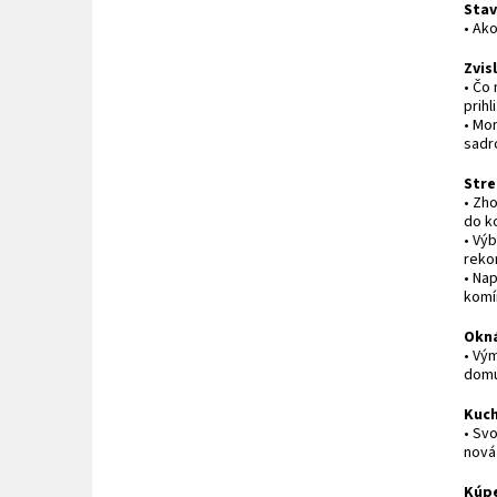
Stav
• Ako
Zvis
• Čo 
prihl
• Mo
sadr
Stre
• Zh
do k
• Vý
reko
• Na
komí
Okn
• Vý
domu
Kuc
• Sv
nová
Kúpe