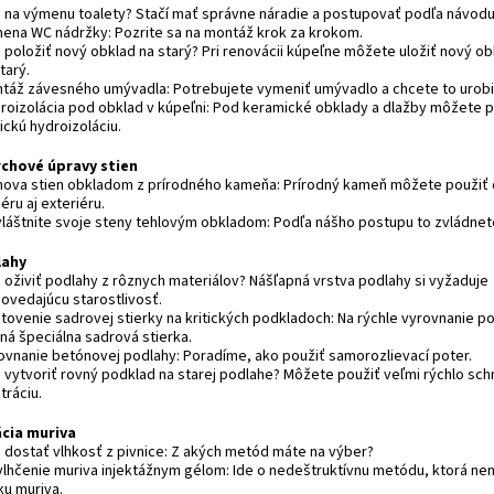
o na výmenu toalety? Stačí mať správne náradie a postupovať podľa návodu
mena WC nádržky: Pozrite sa na montáž krok za krokom.
 položiť nový obklad na starý? Pri renovácii kúpeľne môžete uložiť nový ob
tarý.
ntáž závesného umývadla: Potrebujete vymeniť umývadlo a chcete to urobi
droizolácia pod obklad v kúpeľni: Pod keramické obklady a dlažby môžete p
ickú hydroizoláciu.
chové úpravy stien
nova stien obkladom z prírodného kameňa: Prírodný kameň môžete použiť
iéru aj exteriéru.
vláštnite svoje steny tehlovým obkladom: Podľa nášho postupu to zvládnete
lahy
o oživiť podlahy z rôznych materiálov? Nášľapná vrstva podlahy si vyžaduje
ovedajúcu starostlivosť.
otovenie sadrovej stierky na kritických podkladoch: Na rýchle vyrovnanie po
ná špeciálna sadrová stierka.
rovnanie betónovej podlahy: Poradíme, ako použiť samorozlievací poter.
o vytvoriť rovný podklad na starej podlahe? Môžete použiť veľmi rýchlo sc
tráciu.
cia muriva
o dostať vlhkosť z pivnice: Z akých metód máte na výber?
vlhčenie muriva injektážnym gélom: Ide o nedeštruktívnu metódu, ktorá ne
ku muriva.