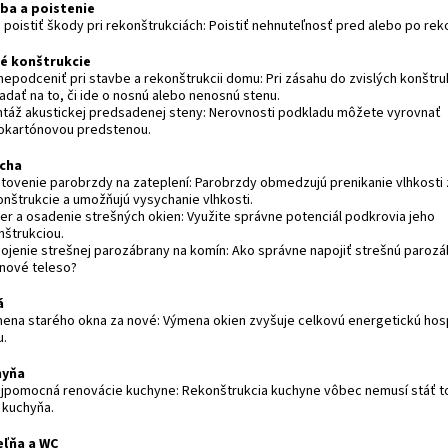
ba a poistenie
 poistiť škody pri rekonštrukciách: Poistiť nehnuteľnosť pred alebo po rek
lé konštrukcie
nepodceniť pri stavbe a rekonštrukcii domu: Pri zásahu do zvislých konštru
iadať na to, či ide o nosnú alebo nenosnú stenu.
ntáž akustickej predsadenej steny: Nerovnosti podkladu môžete vyrovnať
okartónovou predstenou.
cha
otovenie parobrzdy na zateplení: Parobrzdy obmedzujú prenikanie vlhkosti z
onštrukcie a umožňujú vysychanie vlhkosti.
ber a osadenie strešných okien: Využite správne potenciál podkrovia jeho
nštrukciou.
pojenie strešnej parozábrany na komín: Ako správne napojiť strešnú parozá
nové teleso?
á
mena starého okna za nové: Výmena okien zvyšuje celkovú energetickú ho
.
hyňa
ojpomocná renovácie kuchyne: Rekonštrukcia kuchyne vôbec nemusí stáť t
 kuchyňa.
ľňa a WC