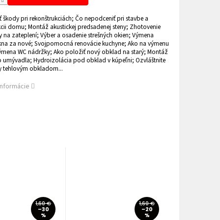
ť škody pri rekonštrukciách; Čo nepodceniť pri stavbe a
kcii domu; Montáž akustickej predsadenej steny; Zhotovenie
 na zateplení; Výber a osadenie strešných okien; Výmena
kna za nové; Svojpomocná renovácie kuchyne; Ako na výmenu
Výmena WC nádržky; Ako položiť nový obklad na starý; Montáž
 umývadla; Hydroizolácia pod obklad v kúpeľni; Ozvláštnite
ny tehlovým obkladom...
informácie
1,60 €
1,60 €
–30
–20
%
%