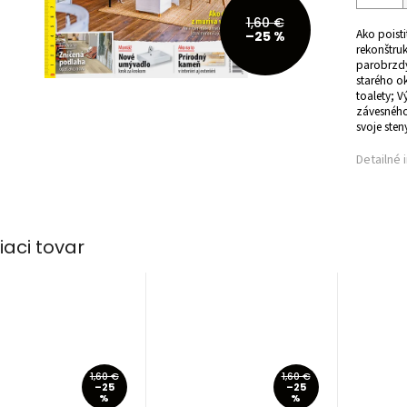
1,60 €
Ako poisti
–25 %
rekonštru
parobrzdy
starého o
toalety; 
závesného
svoje ste
Detailné 
iaci tovar
1,60 €
1,60 €
–25
–25
%
%