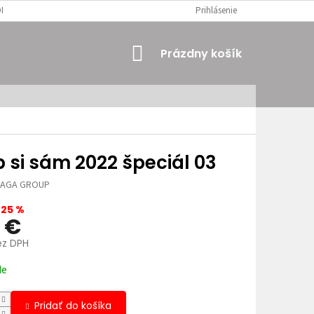
MIENKY
OSOBNÉ ÚDAJE
Prihlásenie
NÁKUPNÝ
Prázdny košík
KOŠÍK
 si sám 2022 špeciál 03
JAGA GROUP
–25 %
0 €
ez DPH
ová
de
Pridať do košíka