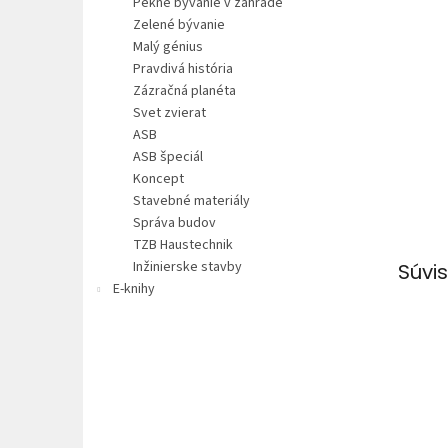
Pekné bývanie v záhrade
Zelené bývanie
Malý génius
Pravdivá história
Zázračná planéta
Svet zvierat
ASB
ASB špeciál
Koncept
Stavebné materiály
Správa budov
TZB Haustechnik
Inžinierske stavby
Súvis
E-knihy