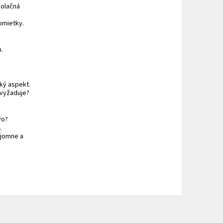
zolačná
omietky.
n.
cký aspekt.
 vyžaduje?
vo?
.
ajomne a