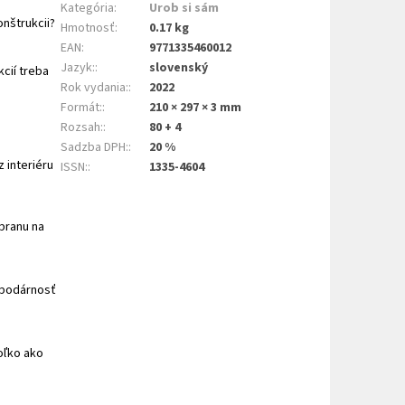
Kategória
:
Urob si sám
onštrukcii?
Hmotnosť
:
0.17 kg
EAN
:
9771335460012
Jazyk:
:
slovenský
kcií treba
Rok vydania:
:
2022
Formát:
:
210 × 297 × 3 mm
Rozsah:
:
80 + 4
Sadzba DPH:
:
20 %
 interiéru
ISSN:
:
1335-4604
branu na
spodárnosť
oľko ako