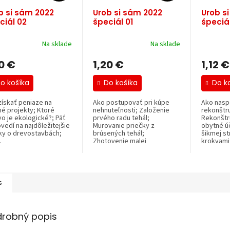
b si sám 2022
Urob si sám 2022
Urob s
ciál 02
špeciál 01
špeciá
Na sklade
Na sklade
0 €
1,20 €
1,12 €
o košíka
Do košíka
Do k
získať peniaze na
Ako postupovať pri kúpe
Ako naspo
né projekty; Ktoré
nehnuteľnosti; Založenie
rekonštru
vo je ekologické?; Päť
prvého radu tehál;
Rekonštr
vedí na najdôležitejšie
Murovanie priečky z
obytné úč
ky o drevostavbách;
brúsených tehál;
šikmej st
.
Zhotovenie malej
krokvami
protihlukovej...
vlhkosti;..
s
drobný popis