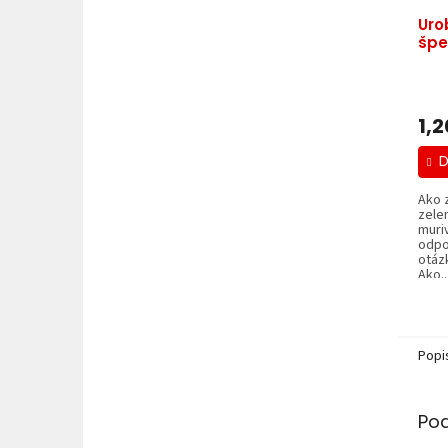
Uro
špe
1,2
D
Ako 
zele
muri
odpo
otáz
Ako..
Popi
Po