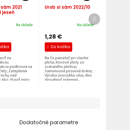
i sám 2021
Urob si sám 2022/10
l jeseň
Ďalší
produkt
Na sklade
Na sklade
1,28 €
ošíka
Do košíka
riť na
Na čo pamätať pri stavbe
kciu;
plota; Kovové ploty zo
ukcia podkrovia na
zváraného pletiva;
ely; Zateplenie
Samonosná posuvná brána;
rechy nad
Výroba ovocného vína; Ako
; Ako zbaviť múry
dosiahnuť príjemnú...
.
Dodatočné parametre