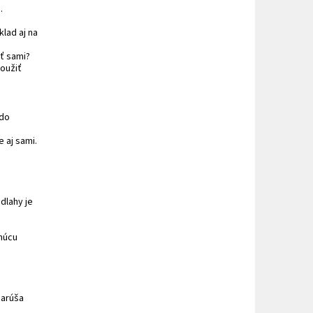
.
klad aj na
ť sami?
oužiť
 do
 aj sami.
dlahy je
hnúcu
narúša