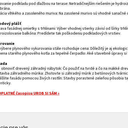
olovanie podkladu pod dlažbou na terase: Netradičnejším riešením je hydroi
rána.
nácia vlhkého a zasoleného muriva: Na zasolené murivo sú vhodné sanačné 
dový plášť
ava fasádnej omietky s trhlinami: Výber vhodnej stierky závisí od šírky trhlí
droizolovanie balkóna: Predídete tak poškodeniu podkladových vrstiev.
rovanie
 výbere plynového vykurovania stále rozhoduje cena: Dôležitý je aj ekologi
mena starého plynového kotla za tepelné čerpadlo: Aké stavebné úpravy si
rada
o obnoviť drevený záhradný nábytok: Čo použiť na tvrdé a čo na mäkké dre
stavba záhradného múrika: Zhotovte si záhradný múrik z betónových tvárnic
rášlite fasádu pomocou živých rastlín: Stavby porastené zeleňou pôsobia t
nticky.
PLATNÉ časopisu UROB SI SÁM »
cie pre vás