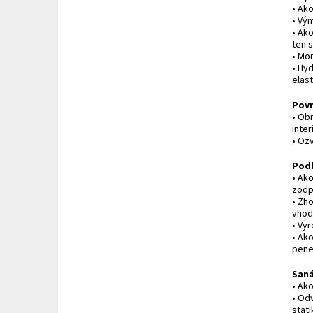
• Ak
• Vý
• Ako
ten s
• Mo
• Hy
elast
Povr
• Ob
inter
• Oz
Pod
• Ak
zodp
• Zh
vhod
• Vy
• Ak
pene
Saná
• Ak
• Od
stati