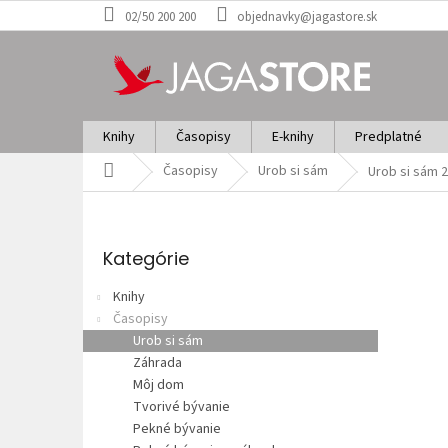
Prejsť
02/50 200 200
objednavky@jagastore.sk
na
obsah
Knihy
Časopisy
E-knihy
Predplatné
Domov
Časopisy
Urob si sám
Urob si sám 2
B
o
Preskočiť
č
kategórie
Kategórie
n
ý
Knihy
p
Časopisy
a
Urob si sám
n
Záhrada
e
Môj dom
l
Tvorivé bývanie
Pekné bývanie