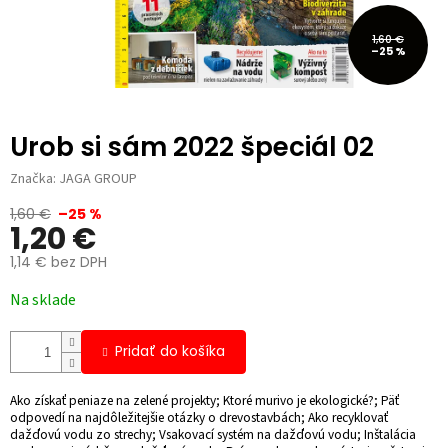
1,60 €
–25 %
Urob si sám 2022 špeciál 02
Značka:
JAGA GROUP
1,60 €
–25 %
1,20 €
1,14 € bez DPH
Jednotková
Na sklade
cena:
Pridať do košíka
Ako získať peniaze na zelené projekty; Ktoré murivo je ekologické?; Päť
odpovedí na najdôležitejšie otázky o drevostavbách; Ako recyklovať
dažďovú vodu zo strechy; Vsakovací systém na dažďovú vodu; Inštalácia