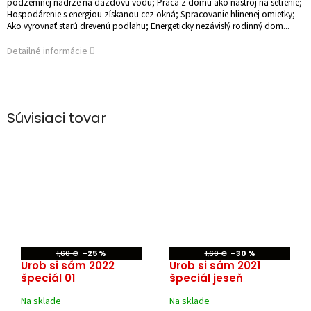
podzemnej nádrže na dažďovú vodu; Práca z domu ako nástroj na šetrenie;
Hospodárenie s energiou získanou cez okná; Spracovanie hlinenej omietky;
Ako vyrovnať starú drevenú podlahu; Energeticky nezávislý rodinný dom...
Detailné informácie
Súvisiaci tovar
1,60 €
–25 %
1,60 €
–30 %
Urob si sám 2022
Urob si sám 2021
špeciál 01
špeciál jeseň
Na sklade
Na sklade