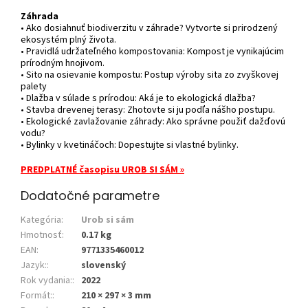
Záhrada
• Ako dosiahnuť biodiverzitu v záhrade? Vytvorte si prirodzený
ekosystém plný života.
• Pravidlá udržateľného kompostovania: Kompost je vynikajúcim
prírodným hnojivom.
• Sito na osievanie kompostu: Postup výroby sita zo zvyškovej
palety
• Dlažba v súlade s prírodou: Aká je to ekologická dlažba?
• Stavba drevenej terasy: Zhotovte si ju podľa nášho postupu.
• Ekologické zavlažovanie záhrady: Ako správne použiť dažďovú
vodu?
• Bylinky v kvetináčoch: Dopestujte si vlastné bylinky.
PREDPLATNÉ časopisu UROB SI SÁM »
Dodatočné parametre
Kategória
:
Urob si sám
Hmotnosť
:
0.17 kg
EAN
:
9771335460012
Jazyk:
:
slovenský
Rok vydania:
:
2022
Formát:
:
210 × 297 × 3 mm