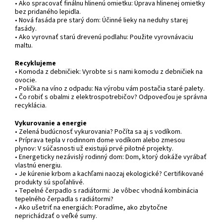
• Ako spracovať finálnu hlinenú omietku: Úprava hlinenej omietky
bez pridaného lepidla.
• Nová fasáda pre starý dom: Účinné lieky na neduhy starej
fasády.
• Ako vyrovnať starú drevenú podlahu: Použite vyrovnávaciu
maltu.
Recyklujeme
• Komoda z debničiek: Vyrobte si s nami komodu z debničiek na
ovocie.
• Polička na víno z odpadu: Na výrobu vám postačia staré palety.
• Čo robiť s obalmi z elektrospotrebičov? Odpoveďou je správna
recyklácia.
Vykurovanie a energie
• Zelená budúcnosť vykurovania? Počíta sa aj s vodíkom.
• Príprava tepla v rodinnom dome vodíkom alebo zmesou
plynov: V súčasnosti už existujú prvé pilotné projekty.
• Energeticky nezávislý rodinný dom: Dom, ktorý dokáže vyrábať
vlastnú energiu.
• Je kúrenie krbom a kachľami naozaj ekologické? Certifikované
produkty sú spoľahlivé.
• Tepelné čerpadlo s radiátormi: Je vôbec vhodná kombinácia
tepelného čerpadla s radiátormi?
• Ako ušetriť na energiách: Poradíme, ako zbytočne
neprichádzať o veľké sumy.