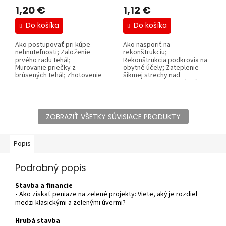
1,20 €
1,12 €
Do košíka
Do košíka
Ako postupovať pri kúpe
Ako nasporiť na
nehnuteľnosti; Založenie
rekonštrukciu;
prvého radu tehál;
Rekonštrukcia podkrovia na
Murovanie priečky z
obytné účely; Zateplenie
brúsených tehál; Zhotovenie
šikmej strechy nad
malej protihlukovej...
krokvami; Ako zbaviť múry
vlhkosti;...
ZOBRAZIŤ VŠETKY SÚVISIACE PRODUKTY
Popis
Podrobný popis
Stavba a financie
• Ako získať peniaze na zelené projekty: Viete, aký je rozdiel
medzi klasickými a zelenými úvermi?
Hrubá stavba