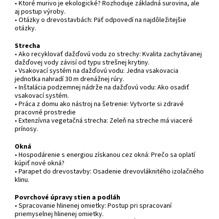
• Ktoré murivo je ekologické? Rozhoduje základná surovina, ale
aj postup výroby.
• Otázky o drevostavbách: Päť odpovedí na najdôležitejšie
otázky.
Strecha
• Ako recyklovať dažďovú vodu zo strechy: Kvalita zachytávanej
dažďovej vody závisí od typu strešnej krytiny.
• Vsakovací systém na dažďovú vodu: Jedna vsakovacia
jednotka nahradí 30 m drenážnej rúry.
• Inštalácia podzemnej nádrže na dažďovú vodu: Ako osadiť
vsakovací systém.
• Práca z domu ako nástroj na šetrenie: Vytvorte si zdravé
pracovné prostredie
• Extenzívna vegetačná strecha: Zeleň na streche má viaceré
prínosy.
Okná
• Hospodárenie s energiou získanou cez okná: Prečo sa oplatí
kúpiť nové okná?
• Parapet do drevostavby: Osadenie drevovláknitého izolačného
klinu.
Povrchové úpravy stien a podláh
• Spracovanie hlinenej omietky: Postup pri spracovaní
priemyselnej hlinenej omietky.