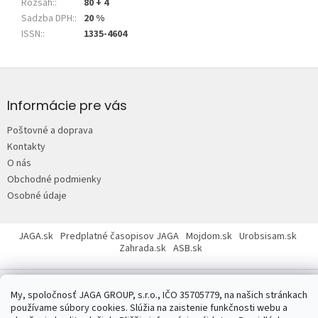
Rozsah:
:
80 + 4
Sadzba DPH:
:
20 %
ISSN:
:
1335-4604
Z
á
p
Informácie pre vás
ä
Poštovné a doprava
t
Kontakty
i
O nás
e
Obchodné podmienky
Osobné údaje
JAGA.sk
Predplatné časopisov JAGA
Mojdom.sk
Urobsisam.sk
Zahrada.sk
ASB.sk
My, spoločnosť JAGA GROUP, s.r.o., IČO 35705779, na našich stránkach
používame súbory cookies. Slúžia na zaistenie funkčnosti webu a