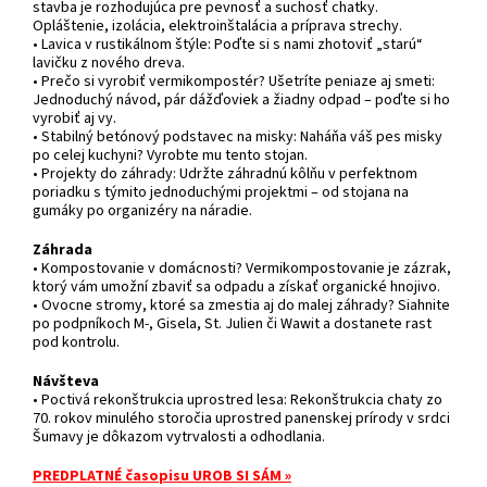
stavba je rozhodujúca pre pevnosť a suchosť chatky.
Opláštenie, izolácia, elektroinštalácia a príprava strechy.
• Lavica v rustikálnom štýle: Poďte si s nami zhotoviť „starú“
lavičku z nového dreva.
• Prečo si vyrobiť vermikompostér? Ušetríte peniaze aj smeti:
Jednoduchý návod, pár dážďoviek a žiadny odpad – poďte si ho
vyrobiť aj vy.
• Stabilný betónový podstavec na misky: Naháňa váš pes misky
po celej kuchyni? Vyrobte mu tento stojan.
• Projekty do záhrady: Udržte záhradnú kôlňu v perfektnom
poriadku s týmito jednoduchými projektmi – od stojana na
gumáky po organizéry na náradie.
Záhrada
• Kompostovanie v domácnosti? Vermikompostovanie je zázrak,
ktorý vám umožní zbaviť sa odpadu a získať organické hnojivo.
• Ovocne stromy, ktoré sa zmestia aj do malej záhrady? Siahnite
po podpníkoch M-, Gisela, St. Julien či Wawit a dostanete rast
pod kontrolu.
Návšteva
• Poctivá rekonštrukcia uprostred lesa: Rekonštrukcia chaty zo
70. rokov minulého storočia uprostred panenskej prírody v srdci
Šumavy je dôkazom vytrvalosti a odhodlania.
PREDPLATNÉ časopisu UROB SI SÁM
»