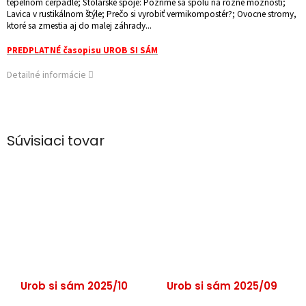
tepelnom čerpadle; Stolárske spoje: Pozrime sa spolu na rôzne možnosti;
Lavica v rustikálnom štýle; Prečo si vyrobiť vermikompostér?; Ovocne stromy,
ktoré sa zmestia aj do malej záhrady...
PREDPLATNÉ časopisu UROB SI SÁM
Detailné informácie
Súvisiaci tovar
Urob si sám 2025/10
Urob si sám 2025/09