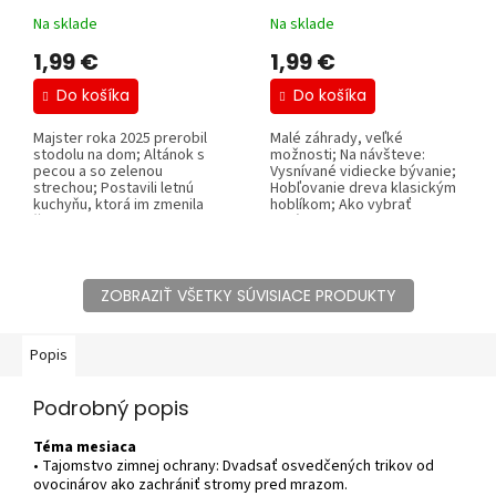
Na sklade
Na sklade
1,99 €
1,99 €
Do košíka
Do košíka
Majster roka 2025 prerobil
Malé záhrady, veľké
stodolu na dom; Altánok s
možnosti; Na návšteve:
pecou a so zelenou
Vysnívané vidiecke bývanie;
strechou; Postavili letnú
Hobľovanie dreva klasickým
kuchyňu, ktorá im zmenila
hoblíkom; Ako vybrať
život;...
správne drevo na...
ZOBRAZIŤ VŠETKY SÚVISIACE PRODUKTY
Popis
Podrobný popis
Téma mesiaca
• Tajomstvo zimnej ochrany: Dvadsať osvedčených trikov od
ovocinárov ako zachrániť stromy pred mrazom.