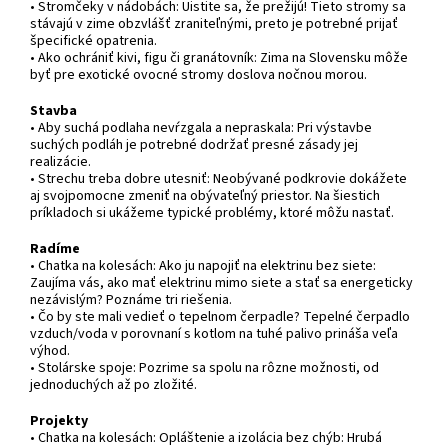
• Stromčeky v nádobách: Uistite sa, že prežijú! Tieto stromy sa
stávajú v zime obzvlášť zraniteľnými, preto je potrebné prijať
špecifické opatrenia.
• Ako ochrániť kivi, figu či granátovník: Zima na Slovensku môže
byť pre exotické ovocné stromy doslova nočnou morou.
Stavba
• Aby suchá podlaha nevŕzgala a nepraskala: Pri výstavbe
suchých podláh je potrebné dodržať presné zásady jej
realizácie.
• Strechu treba dobre utesniť: Neobývané podkrovie dokážete
aj svojpomocne zmeniť na obývateľný priestor. Na šiestich
príkladoch si ukážeme typické problémy, ktoré môžu nastať.
Radíme
• Chatka na kolesách: Ako ju napojiť na elektrinu bez siete:
Zaujíma vás, ako mať elektrinu mimo siete a stať sa energeticky
nezávislým? Poznáme tri riešenia.
• Čo by ste mali vedieť o tepelnom čerpadle? Tepelné čerpadlo
vzduch/voda v porovnaní s kotlom na tuhé palivo prináša veľa
výhod.
• Stolárske spoje: Pozrime sa spolu na rôzne možnosti, od
jednoduchých až po zložité.
Projekty
• Chatka na kolesách: Opláštenie a izolácia bez chýb: Hrubá