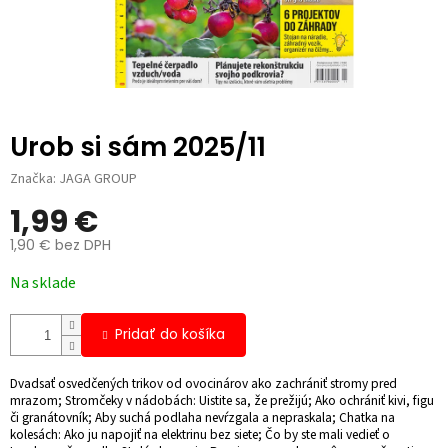
Urob si sám 2025/11
Značka:
JAGA GROUP
1,99 €
1,90 € bez DPH
Jednotková
Na sklade
cena:
Pridať do košíka
Dvadsať osvedčených trikov od ovocinárov ako zachrániť stromy pred
mrazom; Stromčeky v nádobách: Uistite sa, že prežijú; Ako ochrániť kivi, figu
či granátovník; Aby suchá podlaha nevŕzgala a nepraskala; Chatka na
kolesách: Ako ju napojiť na elektrinu bez siete; Čo by ste mali vedieť o