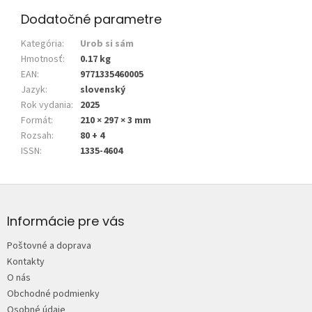
Dodatočné parametre
Kategória
:
Urob si sám
Hmotnosť
:
0.17 kg
EAN
:
9771335460005
Jazyk
:
slovenský
Rok vydania
:
2025
Formát
:
210 × 297 × 3 mm
Rozsah
:
80 + 4
ISSN
:
1335-4604
Z
á
p
Informácie pre vás
ä
Poštovné a doprava
t
Kontakty
i
O nás
e
Obchodné podmienky
Osobné údaje