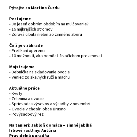
Pýtajte sa Martina Čurdu
Pestujeme
• Je jeseň dobrým obdobím na mulčovanie?
• 16 najkrajších stromov
• Zdravá cibuľa nielen zo zimného zberu
Čo žije v záhrade
• Prefíkaní operenci
• 10 možností, ako pomôcť živočíchom prezimovať
Majstrujeme
• Debnička na skladovanie ovocia
• Veniec zo skalných ruží a machu
Aktuálne práce
• Kvety
• Zelenina a ovocie
• Sprievodca výsevov a výsadby v novembri
• Ovocie v chotári obce Brusno
• Povýsadbový rez
Na tanieri: Jabloň domáca – zimné jablká
Izbové rastliny: Antúria
Pravidelná poradňa