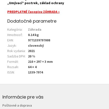
„Umývací“ postrek, základ ochrany
PREDPLATNÉ časopisu ZÁHRADA
»
Dodatočné parametre
Kategória
:
Záhrada
Hmotnosť
:
0.14 kg
EAN
:
9771339797008
Jazyk
:
slovenský
Rok vydania
:
2021
Sadzba DPH
:
20 %
Formát
:
210 × 297 × 3 mm
Rozsah
:
64 + 4
ISSN
:
1339-7974
Z
á
p
Informácie pre vás
ä
Poštovné a doprava
t