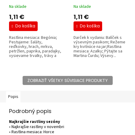
Na sklade
Na sklade
1,11 €
1,11 €
Do košíka
Do košíka
Rastlina mesiaca: Begónia;
Darček k vydaniu: Balíček s
Pestujeme: šaláty,
výsevným pasikom; Režeme
reďkovky, hrach, mrkva,
kry kvitnúce na jar;Rastlina
petržlen, paprika, paradajky,
mesiaca: Azalky; Pýtajte sa
vysievame trvalky, trávy a
Martina Čurdu; Výsevy...
letničky,...
ZOBRAZIŤ VŠETKY SÚVISIACE PRODUKTY
Popis
Podrobný popis
Najkrajšie rastliny sezóny
• Najkrajšie rastliny v novembri
• Rastlina mesiaca: Horce