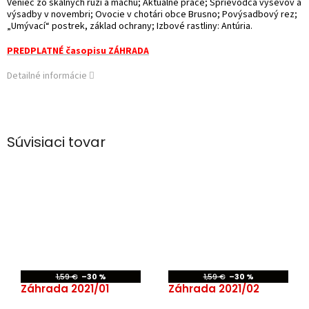
Veniec zo skalných ruží a machu; Aktuálne práce; Sprievodca výsevov a
výsadby v novembri; Ovocie v chotári obce Brusno; Povýsadbový rez;
„Umývací“ postrek, základ ochrany; Izbové rastliny: Antúria.
PREDPLATNÉ časopisu ZÁHRADA
Detailné informácie
Súvisiaci tovar
1,59 €
–30 %
1,59 €
–30 %
Záhrada 2021/01
Záhrada 2021/02