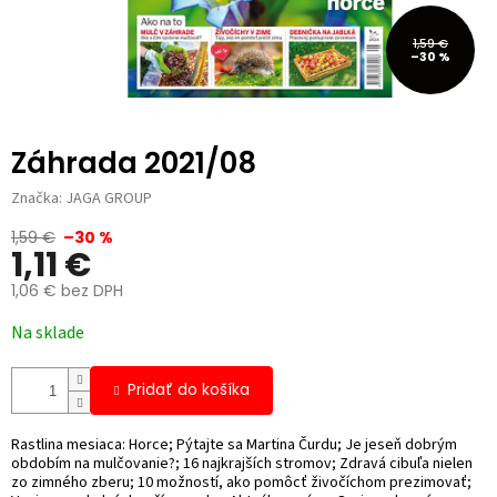
1,59 €
–30 %
Záhrada 2021/08
Značka:
JAGA GROUP
1,59 €
–30 %
1,11 €
1,06 € bez DPH
Jednotková
Na sklade
cena:
Pridať do košíka
Rastlina mesiaca: Horce; Pýtajte sa Martina Čurdu; Je jeseň dobrým
obdobím na mulčovanie?; 16 najkrajších stromov; Zdravá cibuľa nielen
zo zimného zberu; 10 možností, ako pomôcť živočíchom prezimovať;