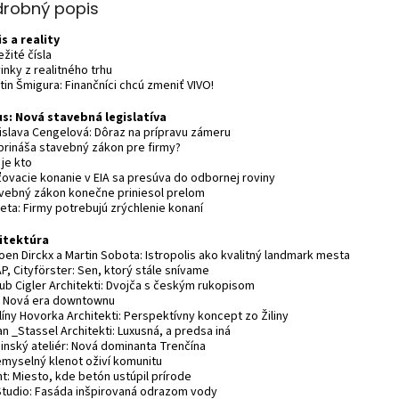
drobný popis
is a reality
ežité čísla
inky z realitného trhu
tin Šmigura: Finančníci chcú zmeniť VIVO!
s: Nová stavebná legislatíva
dislava Cengelová: Dôraz na prípravu zámeru
 prináša stavebný zákon pre firmy?
 je kto
sťovacie konanie v EIA sa presúva do odbornej roviny
avebný zákon konečne priniesol prelom
eta: Firmy potrebujú zrýchlenie konaní
itektúra
oen Dirckx a Martin Sobota: Istropolis ako kvalitný landmark mesta
P, Cityförster: Sen, ktorý stále snívame
kub Cigler Architekti: Dvojča s českým rukopisom
I: Nová era downtownu
líny Hovorka Architekti: Perspektívny koncept zo Žiliny
an _Stassel Architekti: Luxusná, a predsa iná
binský ateliér: Nová dominanta Trenčína
iemyselný klenot oživí komunitu
nt: Miesto, kde betón ustúpil prírode
Studio: Fasáda inšpirovaná odrazom vody