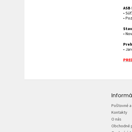
ASB 
• Sú
• Po
Stav
• No
Preh
• Jar
PRED
Z
á
p
Informá
ä
Poštovné a
t
Kontakty
i
O nás
e
Obchodné 