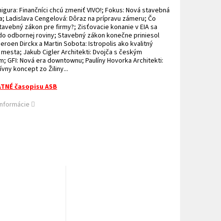
igura: Finančníci chcú zmeniť VIVO!; Fokus: Nová stavebná
va; Ladislava Cengelová: Dôraz na prípravu zámeru; Čo
tavebný zákon pre firmy?; Zisťovacie konanie v EIA sa
do odbornej roviny; Stavebný zákon konečne priniesol
eroen Dirckx a Martin Sobota: Istropolis ako kvalitný
mesta; Jakub Cigler Architekti: Dvojča s českým
; GFI: Nová era downtownu; Paulíny Hovorka Architekti:
vny koncept zo Žiliny...
TNÉ časopisu ASB
informácie