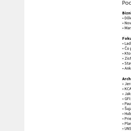
Po
Bizn
• Dôl
• Nov
• Mar
Foku
• La
• Čo
• Kto
• Zi
• St
• Ank
Arch
• Jer
• KCA
• Ja
• GF
• Pau
• Šuj
• Hu
• Pr
• Pla
• UN