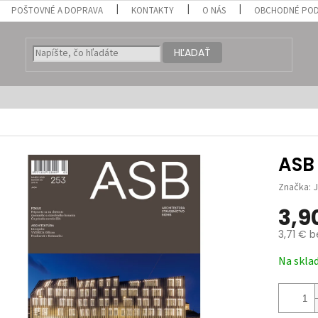
POŠTOVNÉ A DOPRAVA
KONTAKTY
O NÁS
OBCHODNÉ POD
HĽADAŤ
ASB
Značka:
3,9
3,71 € 
Jednotk
Na skla
cena: