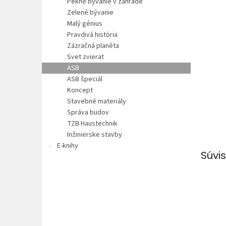
Pekné bývanie v záhrade
Zelené bývanie
Malý génius
Pravdivá história
Zázračná planéta
Svet zvierat
ASB
ASB špeciál
Koncept
Stavebné materiály
Správa budov
TZB Haustechnik
Inžinierske stavby
E-knihy
Súvis