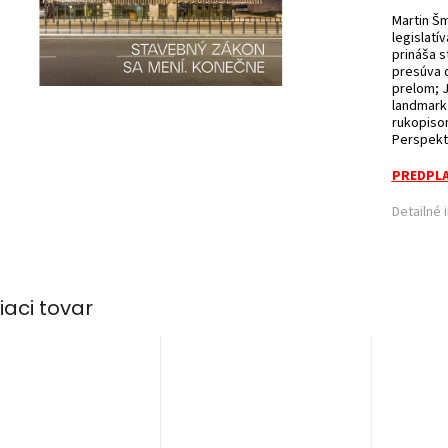
Martin Šm
legislatí
prináša s
presúva 
prelom; J
landmark 
rukopisom
Perspektí
PREDPLA
Detailné 
iaci tovar