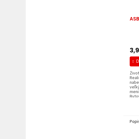
ASB
3,
D
Život
Real
nabe
veľký
meni
Byto
Popi