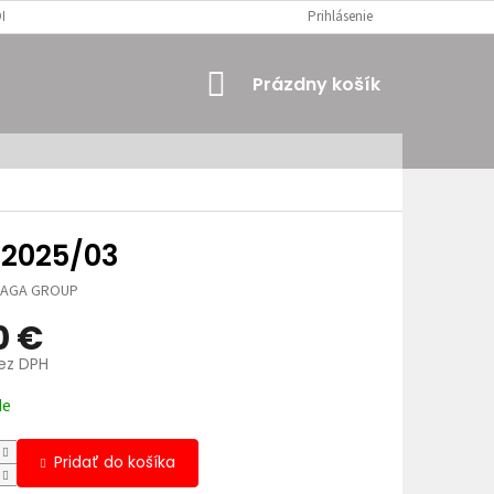
MIENKY
OSOBNÉ ÚDAJE
Prihlásenie
NÁKUPNÝ
Prázdny košík
KOŠÍK
 2025/03
JAGA GROUP
0 €
bez DPH
ová
de
Pridať do košíka