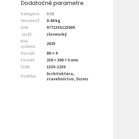
Dodatočné parametre
Kategória
:
ASB
Hmotnosť
:
0.44 kg
EAN
:
9771335123009
Jazyk
:
slovenský
Rok
2025
vydania
:
Rozsah
:
88 + 4
Formát
:
230 × 300 × 5 mm
ISSN
:
1335-1230
Architektúra,
Podtitul
:
stavebníctvo, biznis