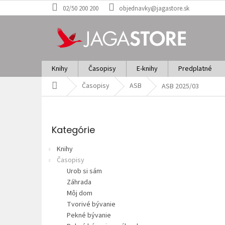
Prejsť
02/50 200 200
objednavky@jagastore.sk
na
obsah
Knihy
Časopisy
E-knihy
Predplatné
Domov
Časopisy
ASB
ASB 2025/03
B
o
Preskočiť
č
kategórie
Kategórie
n
ý
Knihy
p
Časopisy
a
Urob si sám
n
Záhrada
e
Môj dom
l
Tvorivé bývanie
Pekné bývanie