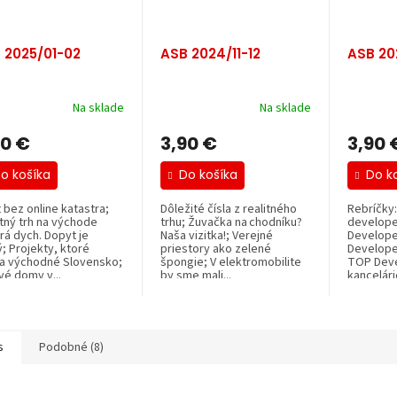
 2025/01-02
ASB 2024/11-12
ASB 20
Na sklade
Na sklade
90 €
3,90 €
3,90 
o košíka
Do košíka
Do k
 bez online katastra;
Dôležité čísla z realitného
Rebríčky:
itný trh na východe
trhu; Žuvačka na chodníku?
develope
rá dych. Dopyt je
Naša vizitka!; Verejné
Developer
; Projekty, ktoré
priestory ako zelené
Developer
a východné Slovensko;
špongie; V elektromobilite
TOP Deve
vé domy v...
by sme mali...
kancelári
s
Podobné (8)