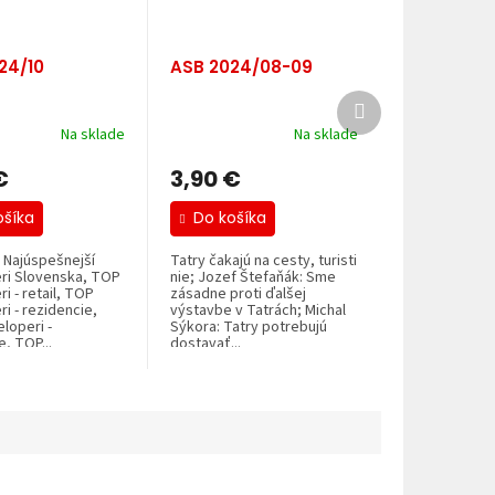
24/10
ASB 2024/08-09
Ďalší
produkt
Na sklade
Na sklade
€
3,90 €
ošíka
Do košíka
 Najúspešnejší
Tatry čakajú na cesty, turisti
ri Slovenska, TOP
nie; Jozef Štefaňák: Sme
i - retail, TOP
zásadne proti ďalšej
i - rezidencie,
výstavbe v Tatrách; Michal
loperi -
Sýkora: Tatry potrebujú
e, TOP...
dostavať...