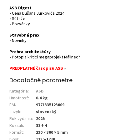
ASB Digest
• Cena Dušana Jurkoviča 2024
• Súťaže
• Pozvánky
Stavebná prax
• Novinky
Prehra architektúry
• Potopia kritici megaprojekt Málinec?
PREDPLATNÉ časopisu ASB
»
Dodatočné parametre
Kategória
:
ASB
Hmotnosť
:
0.4 kg
EAN
:
9771335123009
Jazyk
:
slovenský
Rok vydania
:
2025
Rozsah
:
88 + 4
Formát
:
230 × 300 × 5 mm
ISSN
:
1335-1230