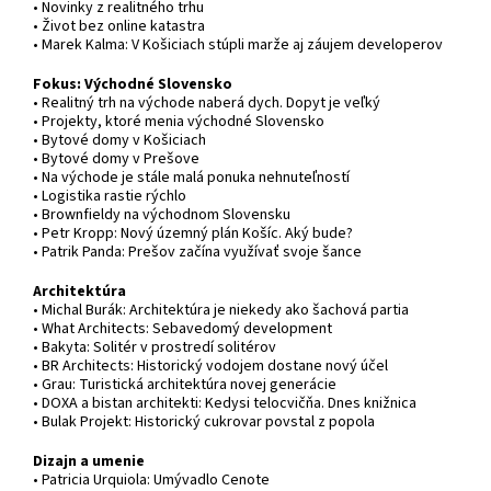
• Novinky z realitného trhu
• Život bez online katastra
• Marek Kalma: V Košiciach stúpli marže aj záujem developerov
Fokus: Východné Slovensko
• Realitný trh na východe naberá dych. Dopyt je veľký
• Projekty, ktoré menia východné Slovensko
• Bytové domy v Košiciach
• Bytové domy v Prešove
• Na východe je stále malá ponuka nehnuteľností
• Logistika rastie rýchlo
• Brownfieldy na východnom Slovensku
• Petr Kropp: Nový územný plán Košíc. Aký bude?
• Patrik Panda: Prešov začína využívať svoje šance
Architektúra
• Michal Burák: Architektúra je niekedy ako šachová partia
• What Architects: Sebavedomý development
• Bakyta: Solitér v prostredí solitérov
• BR Architects: Historický vodojem dostane nový účel
• Grau: Turistická architektúra novej generácie
• DOXA a bistan architekti: Kedysi telocvičňa. Dnes knižnica
• Bulak Projekt: Historický cukrovar povstal z popola
Dizajn a umenie
• Patricia Urquiola: Umývadlo Cenote