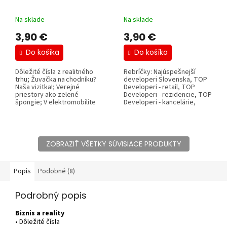
Na sklade
Na sklade
3,90 €
3,90 €
Do košíka
Do košíka
Dôležité čísla z realitného
Rebríčky: Najúspešnejší
trhu; Žuvačka na chodníku?
developeri Slovenska, TOP
Naša vizitka!; Verejné
Developeri - retail, TOP
priestory ako zelené
Developeri - rezidencie, TOP
špongie; V elektromobilite
Developeri - kancelárie,
by sme mali...
TOP...
ZOBRAZIŤ VŠETKY SÚVISIACE PRODUKTY
Popis
Podobné (8)
Podrobný popis
Biznis a reality
• Dôležité čísla