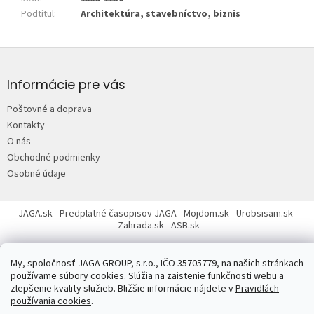
Podtitul
:
Architektúra, stavebníctvo, biznis
Z
á
p
Informácie pre vás
ä
Poštovné a doprava
t
Kontakty
i
O nás
e
Obchodné podmienky
Osobné údaje
JAGA.sk
Predplatné časopisov JAGA
Mojdom.sk
Urobsisam.sk
Zahrada.sk
ASB.sk
My, spoločnosť JAGA GROUP, s.r.o., IČO 35705779, na našich stránkach
používame súbory cookies. Slúžia na zaistenie funkčnosti webu a
zlepšenie kvality služieb. Bližšie informácie nájdete v
Pravidlách
používania cookies
.
Copyright 2026
JAGASTORE.sk
. Všetky práva vyhradené.
Upraviť