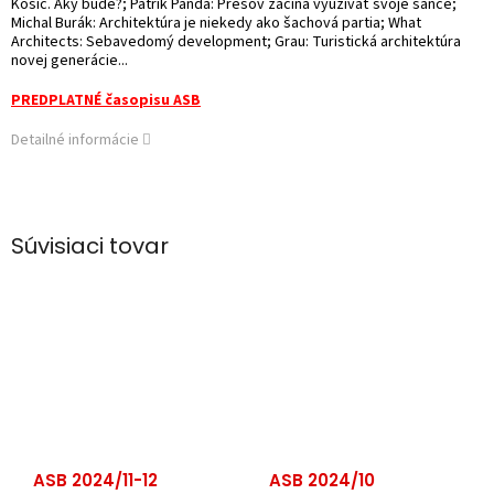
Košíc. Aký bude?; Patrik Panda: Prešov začína využívať svoje šance;
Michal Burák: Architektúra je niekedy ako šachová partia; What
Architects: Sebavedomý development; Grau: Turistická architektúra
novej generácie...
PREDPLATNÉ časopisu ASB
Detailné informácie
Súvisiaci tovar
ASB 2024/11-12
ASB 2024/10