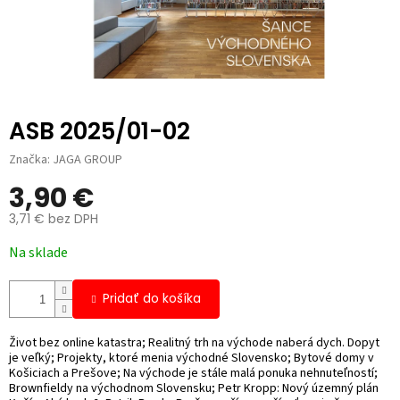
ASB 2025/01-02
Značka:
JAGA GROUP
3,90 €
3,71 € bez DPH
Jednotková
Na sklade
cena:
Pridať do košíka
Život bez online katastra; Realitný trh na východe naberá dych. Dopyt
je veľký; Projekty, ktoré menia východné Slovensko; Bytové domy v
Košiciach a Prešove; Na východe je stále malá ponuka nehnuteľností;
Brownfieldy na východnom Slovensku; Petr Kropp: Nový územný plán