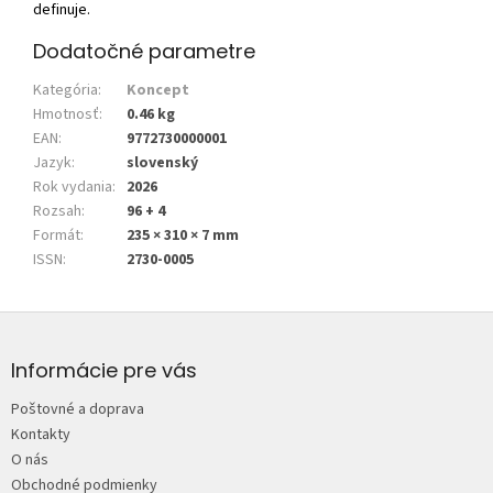
definuje.
Dodatočné parametre
Kategória
:
Koncept
Hmotnosť
:
0.46 kg
EAN
:
9772730000001
Jazyk
:
slovenský
Rok vydania
:
2026
Rozsah
:
96 + 4
Formát
:
235 × 310 × 7 mm
ISSN
:
2730-0005
Z
á
p
Informácie pre vás
ä
Poštovné a doprava
t
Kontakty
i
O nás
e
Obchodné podmienky