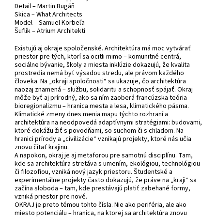
Detail – Martin Bugáň
Skica – What Architects
Model – Samuel Korbeľa
Šuflík – Atrium Architekti
Existujú aj okraje spoločenské. Architektúra má moc vytvárať
priestor pre tých, ktorí sa ocitli mimo – komunitné centrá,
sociálne bývanie, školy a miesta inklúzie dokazujú, že kvalita
prostredia nemá byť výsadou stredu, ale právom každého
človeka. Na „okraji spoločnosti“ sa ukazuje, čo architektúra
naozaj znamená – službu, solidaritu a schopnosť spájať. Okraj
môže byť aj prírodný, ako sa ním zaoberá francúzska teória
bioregionalizmu – hranica mesta a lesa, klimatického pásma.
Klimatické zmeny dnes menia mapu týchto rozhraní a
architektúra na neodpovedá adaptívnymi stratégiami: budovami,
ktoré dokážu žiť s povodňami, so suchom či s chladom. Na
hranici prírody a „civilizácie“ vznikajú projekty, ktoré nás učia
znovu čítať krajinu.
A napokon, okraj je aj metaforou pre samotnú disciplínu. Tam,
kde sa architektúra stretáva s umením, ekológiou, technológiou
či filozofiou, vzniká nový jazyk priestoru. Študentské a
experimentálne projekty často dokazujú, že práve na „kraji“ sa
začína sloboda – tam, kde prestávajú platiť zabehané formy,
vzniká priestor pre nové.
OKRAJ je preto témou tohto čísla. Nie ako periféria, ale ako
miesto potenciálu – hranica, na ktorej sa architektúra znovu