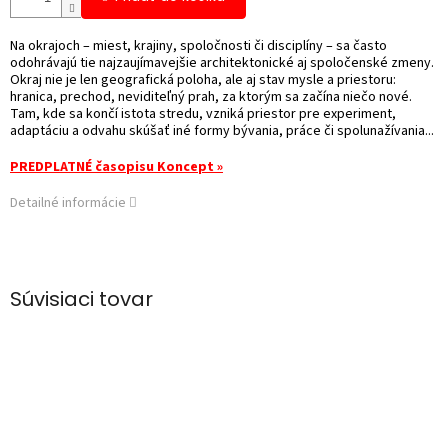
Na okrajoch – miest, krajiny, spoločnosti či disciplíny – sa často
odohrávajú tie najzaujímavejšie architektonické aj spoločenské zmeny.
Okraj nie je len geografická poloha, ale aj stav mysle a priestoru:
hranica, prechod, neviditeľný prah, za ktorým sa začína niečo nové.
Tam, kde sa končí istota stredu, vzniká priestor pre experiment,
adaptáciu a odvahu skúšať iné formy bývania, práce či spolunažívania...
PREDPLATNÉ časopisu Koncept »
Detailné informácie
Súvisiaci tovar