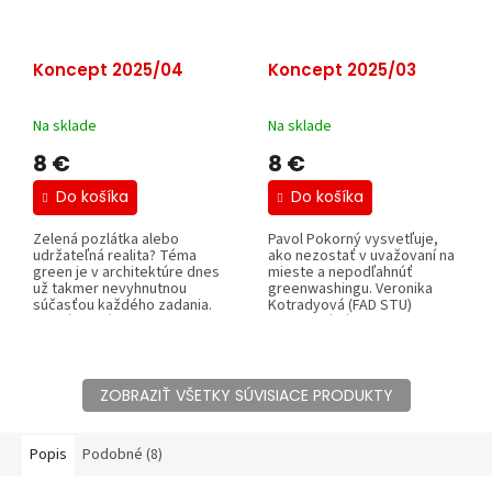
Koncept 2025/04
Koncept 2025/03
Na sklade
Na sklade
8 €
8 €
Do košíka
Do košíka
Zelená pozlátka alebo
Pavol Pokorný vysvetľuje,
udržateľná realita? Téma
ako nezostať v uvažovaní na
green je v architektúre dnes
mieste a nepodľahnúť
už takmer nevyhnutnou
greenwashingu. Veronika
súčasťou každého zadania.
Kotradyová (FAD STU)
Je prítomná v...
predstaví výskum...
ZOBRAZIŤ VŠETKY SÚVISIACE PRODUKTY
Popis
Podobné (8)