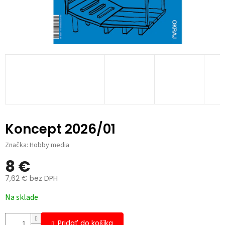
Koncept 2026/01
Značka:
Hobby media
8 €
7,62 € bez DPH
Jednotková
Na sklade
cena:
Pridať do košíka