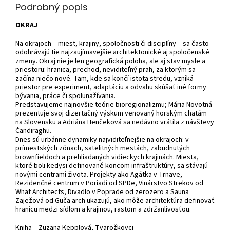
Podrobný popis
OKRAJ
Na okrajoch – miest, krajiny, spoločnosti či disciplíny – sa často
odohrávajú tie najzaujímavejšie architektonické aj spoločenské
zmeny. Okraj nie je len geografická poloha, ale aj stav mysle a
priestoru: hranica, prechod, neviditeľný prah, za ktorým sa
začína niečo nové. Tam, kde sa končí istota stredu, vzniká
priestor pre experiment, adaptáciu a odvahu skúšať iné formy
bývania, práce či spolunažívania.
Predstavujeme najnovšie teórie bioregionalizmu; Mária Novotná
prezentuje svoj dizertačný výskum venovaný horským chatám
na Slovensku a Adriána Henčeková sa nedávno vrátila z návštevy
Čandiraghu.
Dnes sú urbánne dynamiky najviditeľnejšie na okrajoch: v
prímestských zónach, satelitných mestách, zabudnutých
brownfieldoch a prehliadaných vidieckych krajinách. Miesta,
ktoré boli kedysi definované koncom infraštruktúry, sa stávajú
novými centrami života. Projekty ako Agátka v Trnave,
Rezidenčné centrum v Poriadí od SPDe, Vinárstvo Strekov od
What Architects, Divadlo v Poprade od zerozero a Sauna
Zaježová od Guča arch ukazujú, ako môže architektúra definovať
hranicu medzi sídlom a krajinou, rastom a zdržanlivosťou.
Kniha – Zuzana Kepplová, Tvarožkovci