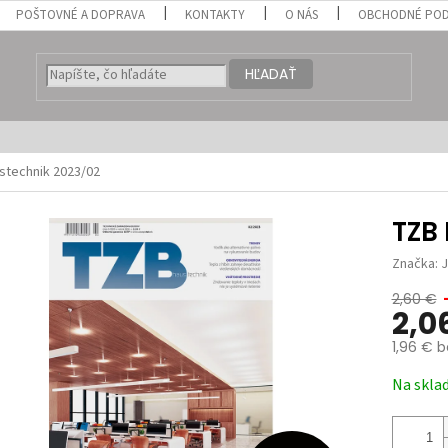
POŠTOVNÉ A DOPRAVA
KONTAKTY
O NÁS
OBCHODNÉ POD
HĽADAŤ
stechnik 2023/02
TZB
Značka:
2,60 €
2,0
1,96 € 
Jednotk
Na skla
cena: