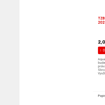
TZB
202
2,
D
Aqua
bude
práva
Slova
Využi
Popi