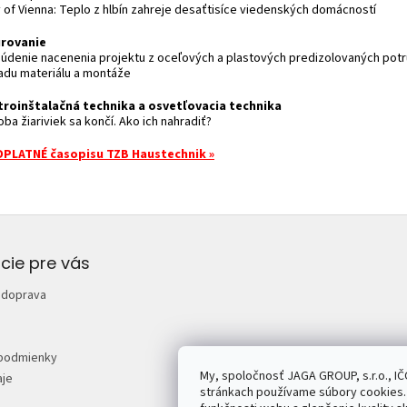
y of Vienna: Teplo z hlbín zahreje desaťtisíce viedenských domácností
rovanie
súdenie nacenenia projektu z oceľových a plastových predizolovaných potr
adu materiálu a montáže
troinštalačná technika a osvetľovacia technika
oba žiariviek sa končí. Ako ich nahradiť?
PLATNÉ časopisu TZB Haustechnik »
cie pre vás
 doprava
podmienky
My, spoločnosť JAGA GROUP, s.r.o., IČ
je
stránkach používame súbory cookies. 