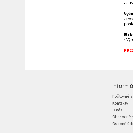
• Cit
Vyku
• Po
pohľ
Elek
• Výr
PRED
Z
á
p
Informá
ä
Poštovné a
t
Kontakty
i
O nás
e
Obchodné 
Osobné úda