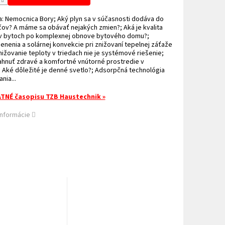
a: Nemocnica Bory; Aký plyn sa v súčasnosti dodáva do
ov? A máme sa obávať nejakých zmien?; Aká je kvalita
v bytoch po komplexnej obnove bytového domu?;
enenia a solárnej konvekcie pri znižovaní tepelnej záťaže
ižovanie teploty v triedach nie je systémové riešenie;
ahnuť zdravé a komfortné vnútorné prostredie v
?; Aké dôležité je denné svetlo?; Adsorpčná technológia
nia...
TNÉ časopisu TZB Haustechnik »
informácie