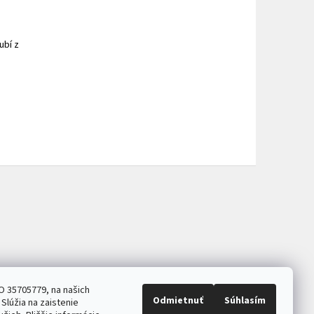
ubí z
O 35705779, na našich
Odmietnuť
Súhlasím
Slúžia na zaistenie