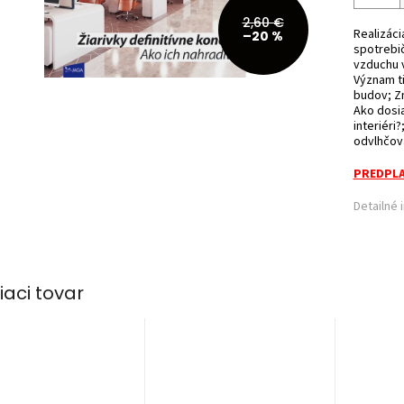
2,60 €
Realizáci
–20 %
spotrebič
vzduchu 
Význam ti
budov; Zn
Ako dosi
interiéri
odvlhčova
PREDPLA
Detailné 
iaci tovar