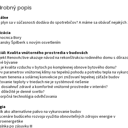
drobný popis
álne
ý plyn sa v súčasnosti dodáva do spotrebičov? A máme sa obávať nejakých
izácia
mocnica Bory
niansky Špilberk s novým osvetlením
iál: Kvalita vnútorného prostredia v budovách
ojekt RenovActive ukazuje návod na rekonštrukciu rodinného domu s dôraz
vé bývanie
á je kvalita vzduchu v bytoch po komplexnej obnove bytového domu?
lyv parametrov vnútornej klímy na tepelnú pohodu a potrebu tepla na vykur
znam tienenia a solárnej konvekcie pri znižovaní tepelnej záťaže budov
žovanie teploty v triedach nie je systémové riešenie
o dosiahnuť zdravé a komfortné vnútorné prostredie v interiéri?
 dôležité je denné svetlo?
sorpčná technológia odvlhčovania
gia
dík ako alternatívne palivo na vykurovanie budov
i scenáre budúceho rozvoja využitia obnoviteľných zdrojov energie v
troenergetike
slnka po zásuvku III