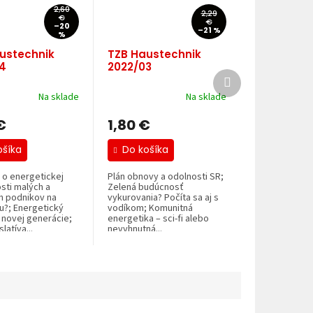
2,60
2,29
€
€
–20
–21 %
%
ustechnik
TZB Haustechnik
4
2022/03
Ďalší
produkt
Na sklade
Na sklade
€
1,80 €
ošíka
Do košíka
 o energetickej
Plán obnovy a odolnosti SR;
sti malých a
Zelená budúcnosť
h podnikov na
vykurovania? Počíta sa aj s
u?; Energetický
vodíkom; Komunitná
t novej generácie;
energetika – sci-fi alebo
latíva...
nevyhnutná...