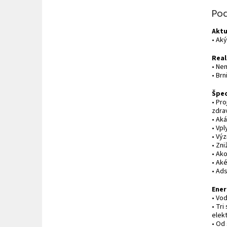
Po
Aktu
• Ak
Real
• Ne
• Br
Špec
• Pr
zdra
• Ak
• Vp
• Vý
• Zni
• Ak
• Aké
• Ad
Ener
• Vo
• Tr
elek
• Od 