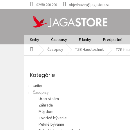
Prejsť
02/50 200 200
objednavky@jagastore.sk
na
obsah
Knihy
Časopisy
E-knihy
Predplatné
Domov
Časopisy
TZB Haustechnik
TZB Hau
B
o
Preskočiť
č
kategórie
Kategórie
n
ý
Knihy
p
Časopisy
a
Urob si sám
n
Záhrada
e
Môj dom
l
Tvorivé bývanie
Pekné bývanie