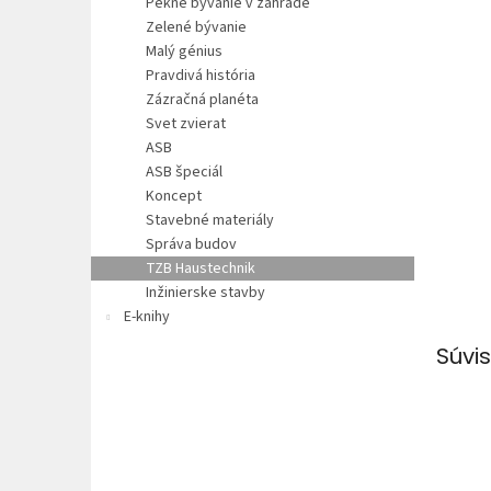
Pekné bývanie v záhrade
Zelené bývanie
Malý génius
Pravdivá história
Zázračná planéta
Svet zvierat
ASB
ASB špeciál
Koncept
Stavebné materiály
Správa budov
TZB Haustechnik
Inžinierske stavby
E-knihy
Súvis