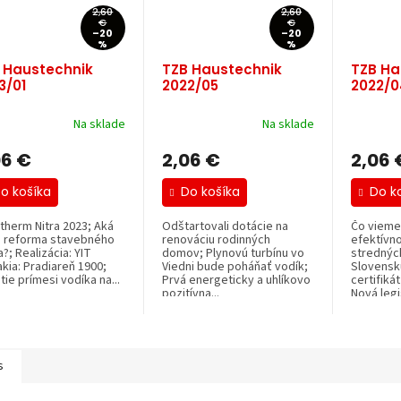
2,60
2,60
€
€
–20
–20
%
%
 Haustechnik
TZB Haustechnik
TZB Ha
3/01
2022/05
2022/0
Na sklade
Na sklade
06 €
2,06 €
2,06 
o košíka
Do košíka
Do k
therm Nitra 2023; Aká
Odštartovali dotácie na
Čo vieme
 reforma stavebného
renováciu rodinných
efektívno
?; Realizácia: YIT
domov; Plynovú turbínu vo
strednýc
kia: Pradiareň 1900;
Viedni bude poháňať vodík;
Slovensk
tie prímesi vodíka na...
Prvá energeticky a uhlíkovo
certifiká
pozitívna...
Nová legis
s