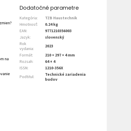
Dodatočné parametre
Kategória
:
TZB Haustechnik
 zmien?
Hmotnosť
:
0.24 kg
EAN
:
9771210356003
Jazyk
:
slovenský
Rok
2023
vydania
:
Formát
:
210 × 297 × 4 mm
om na
Rozsah
:
64 + 4
ISSN
:
1210-356X
ovanie
Technické zariadenia
Podtitul
:
budov