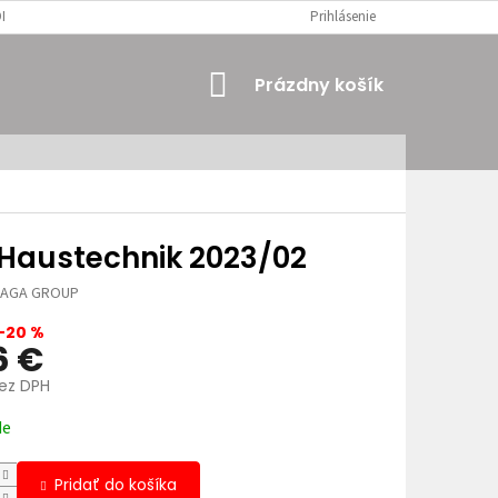
MIENKY
OSOBNÉ ÚDAJE
Prihlásenie
NÁKUPNÝ
Prázdny košík
KOŠÍK
 Haustechnik 2023/02
JAGA GROUP
–20 %
6 €
bez DPH
ová
de
Pridať do košíka