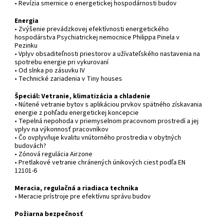
• Revízia smernice o energetickej hospodárnosti budov
Energia
• Zvýšenie prevádzkovej efektívnosti energetického
hospodárstva Psychiatrickej nemocnice Philippa Pinela v
Pezinku
• Vplyv obsaditeľnosti priestorov a užívateľského nastavenia na
spotrebu energie pri vykurovaní
• Od slnka po zásuvku IV
• Technické zariadenia v Tiny houses
Špeciál: Vetranie, klimatizácia a chladenie
• Nútené vetranie bytov s aplikáciou prvkov spätného získavania
energie z pohľadu energetickej koncepcie
• Tepelná nepohoda v priemyselnom pracovnom prostredí a jej
vplyv na výkonnosť pracovníkov
• Čo ovplyvňuje kvalitu vnútorného prostredia v obytných
budovách?
• Zónová regulácia Airzone
• Pretlakové vetranie chránených únikových ciest podľa EN
12101-6
Meracia, regulačná a riadiaca technika
• Meracie prístroje pre efektívnu správu budov
Požiarna bezpečnosť