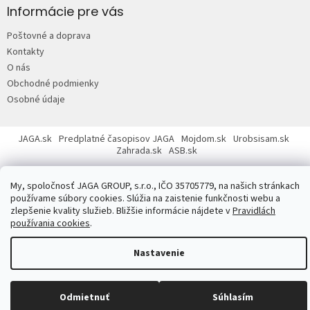
p
Informácie pre vás
ä
Poštovné a doprava
t
Kontakty
i
O nás
e
Obchodné podmienky
Osobné údaje
JAGA.sk
Predplatné časopisov JAGA
Mojdom.sk
Urobsisam.sk
Zahrada.sk
ASB.sk
My, spoločnosť JAGA GROUP, s.r.o., IČO 35705779, na našich stránkach
používame súbory cookies. Slúžia na zaistenie funkčnosti webu a
zlepšenie kvality služieb. Bližšie informácie nájdete v
Pravidlách
používania cookies
.
Copyright 2026
JAGASTORE.sk
. Všetky práva vyhradené.
Upraviť
nastavenie cookies
Nastavenie
Odmietnuť
Súhlasím