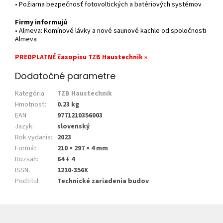
• Požiarna bezpečnosť fotovoltických a batériových systémov
Firmy informujú
• Almeva: Komínové lávky a nové saunové kachle od spoločnosti
Almeva
PREDPLATNÉ časopisu TZB Haustechnik »
Dodatočné parametre
Kategória
:
TZB Haustechnik
Hmotnosť
:
0.23 kg
EAN
:
9771210356003
Jazyk
:
slovenský
Rok vydania
:
2023
Formát
:
210 × 297 × 4 mm
Rozsah
:
64 + 4
ISSN
:
1210-356X
Podtitul
:
Technické zariadenia budov
Z
á