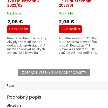
TZB Haustechnik
TZB Haustechnik
2023/02
2023/01
Na sklade
Na sklade
2,06 €
2,06 €
Do košíka
Do košíka
Realizácia: Nemocnica Bory;
Aquatherm Nitra 2023; Aká
Aký plyn sa v súčasnosti
bude reforma stavebného
dodáva do spotrebičov? A
práva?; Realizácia: YIT
máme sa obávať nejakých
Slovakia: Pradiareň 1900;
zmien?; Aká je kvalita
Využitie prímesi vodíka na...
vzduchu v...
ZOBRAZIŤ VŠETKY SÚVISIACE PRODUKTY
Popis
Podrobný popis
Aktuálne