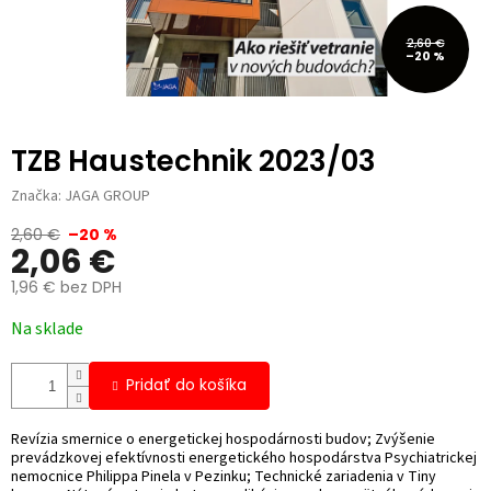
2,60 €
–20 %
TZB Haustechnik 2023/03
Značka:
JAGA GROUP
2,60 €
–20 %
2,06 €
1,96 € bez DPH
Jednotková
Na sklade
cena:
Pridať do košíka
Revízia smernice o energetickej hospodárnosti budov; Zvýšenie
prevádzkovej efektívnosti energetického hospodárstva Psychiatrickej
nemocnice Philippa Pinela v Pezinku; Technické zariadenia v Tiny