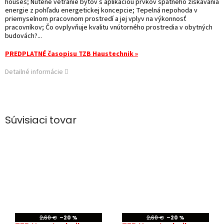
houses; Nútené vetranie bytov s aplikáciou prvkov spätného získavania
energie z pohľadu energetickej koncepcie; Tepelná nepohoda v
priemyselnom pracovnom prostredí a jej vplyv na výkonnosť
pracovníkov; Čo ovplyvňuje kvalitu vnútorného prostredia v obytných
budovách?...
PREDPLATNÉ časopisu TZB Haustechnik »
Detailné informácie
Súvisiaci tovar
2,60 €
–20 %
2,60 €
–20 %