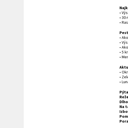
Najk
• Vý
• 30 
• Ra
Pes
• Ak
• Vý
• Ak
• 5 
• Men
Aktu
• Okr
• Zel
• Lu
Pýta
Reže
Dlho
Na t
Izbo
Pomô
Pora