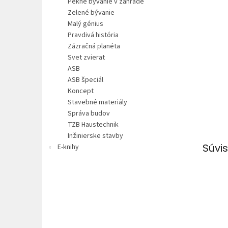
Pekné bývanie v záhrade
Zelené bývanie
Malý génius
Pravdivá história
Zázračná planéta
Svet zvierat
ASB
ASB špeciál
Koncept
Stavebné materiály
Správa budov
TZB Haustechnik
Inžinierske stavby
Súvis
E-knihy