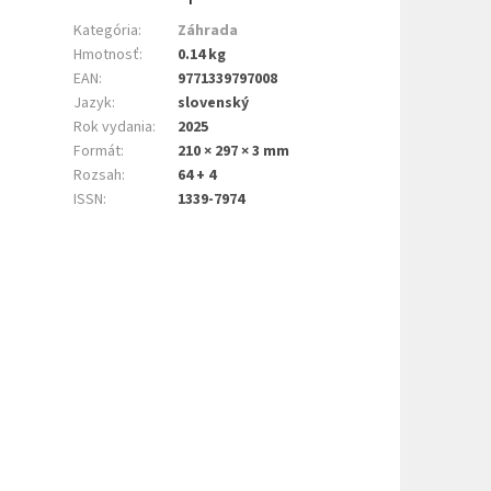
Kategória
:
Záhrada
Hmotnosť
:
0.14 kg
EAN
:
9771339797008
Jazyk
:
slovenský
Rok vydania
:
2025
Formát
:
210 × 297 × 3 mm
Rozsah
:
64 + 4
ISSN
:
1339-7974