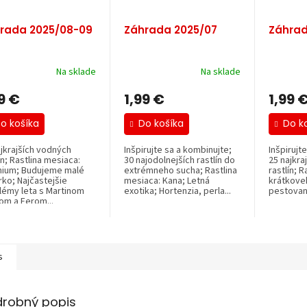
rada 2025/08-09
Záhrada 2025/07
Záhrad
Na sklade
Na sklade
9 €
1,99 €
1,99 
o košíka
Do košíka
Do k
ajkrajších vodných
Inšpirujte sa a kombinujte;
Inšpirujt
ín; Rastlina mesiaca:
30 najodolnejších rastlín do
25 najkraj
nium; Budujeme malé
extrémneho sucha; Rastlina
rastlín; 
rko; Najčastejšie
mesiaca: Kana; Letná
krátkovek
lémy leta s Martinom
exotika; Hortenzia, perla...
pestovaní
om a Ferom...
s
drobný popis