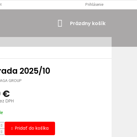
MIENKY
OSOBNÉ ÚDAJE
Prihlásenie
NÁKUPNÝ
Prázdny košík
KOŠÍK
rada 2025/10
JAGA GROUP
9 €
bez DPH
ová
de
Pridať do košíka