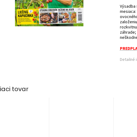
Výsadba s
mesiaca:
ovocného
založeni
rozkvitnu
záhrade; 
neškodné 
PREDPLA
Detailné 
iaci tovar