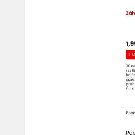
Záh
1,9
D
30 n
rastl
helé
jazie
prob
Čurd
Popi
Po