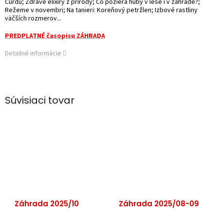
Čurdu; Zdravé elixíry z prírody; Čo požiera huby v lese i v záhrade?;
Režeme v novembri; Na tanieri: Koreňový petržlen; Izbové rastliny
väčších rozmerov...
PREDPLATNÉ časopisu ZÁHRADA
Detailné informácie
Súvisiaci tovar
Záhrada 2025/10
Záhrada 2025/08-09