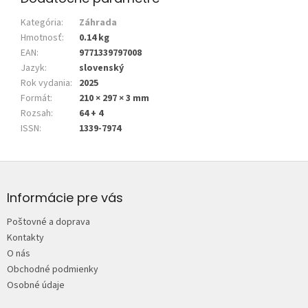
Kategória
:
Záhrada
Hmotnosť
:
0.14 kg
EAN
:
9771339797008
Jazyk
:
slovenský
Rok vydania
:
2025
Formát
:
210 × 297 × 3 mm
Rozsah
:
64 + 4
ISSN
:
1339-7974
Z
á
p
Informácie pre vás
ä
Poštovné a doprava
t
Kontakty
i
O nás
e
Obchodné podmienky
Osobné údaje