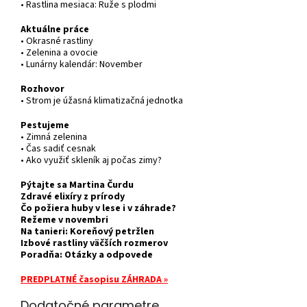
• Rastlina mesiaca: Ruže s plodmi
Aktuálne práce
• Okrasné rastliny
• Zelenina a ovocie
• Lunárny kalendár: November
Rozhovor
• Strom je úžasná klimatizačná jednotka
Pestujeme
• Zimná zelenina
• Čas sadiť cesnak
• Ako využiť skleník aj počas zimy?
Pýtajte sa Martina Čurdu
Zdravé elixíry z prírody
Čo požiera huby v lese i v záhrade?
Režeme v novembri
Na tanieri: Koreňový petržlen
Izbové rastliny väčších rozmerov
Poradňa: Otázky a odpovede
PREDPLATNÉ časopisu ZÁHRADA
»
Dodatočné parametre