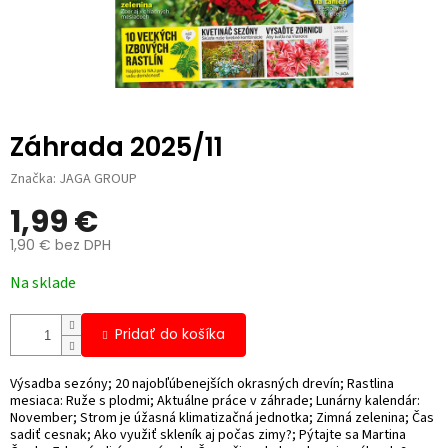
Záhrada 2025/11
Značka:
JAGA GROUP
1,99 €
1,90 € bez DPH
Jednotková
Na sklade
cena:
Pridať do košíka
Výsadba sezóny; 20 najobľúbenejších okrasných drevín; Rastlina
mesiaca: Ruže s plodmi; Aktuálne práce v záhrade; Lunárny kalendár:
November; Strom je úžasná klimatizačná jednotka; Zimná zelenina; Čas
sadiť cesnak; Ako využiť skleník aj počas zimy?; Pýtajte sa Martina