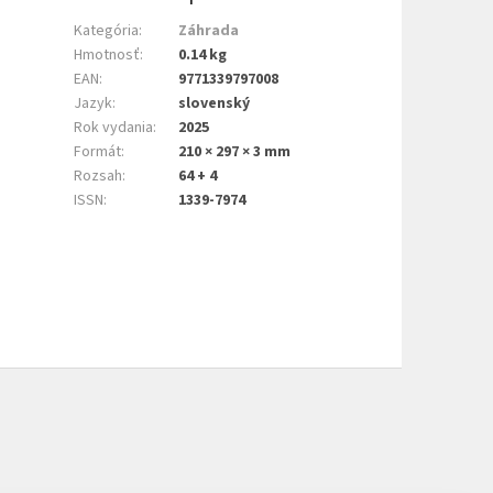
Kategória
:
Záhrada
Hmotnosť
:
0.14 kg
EAN
:
9771339797008
Jazyk
:
slovenský
Rok vydania
:
2025
Formát
:
210 × 297 × 3 mm
Rozsah
:
64 + 4
ISSN
:
1339-7974