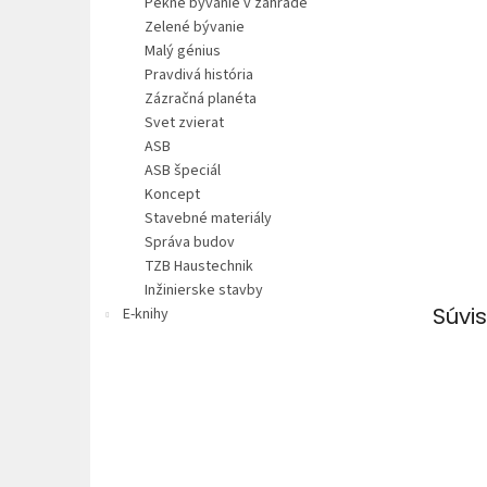
Pekné bývanie v záhrade
Zelené bývanie
Malý génius
Pravdivá história
Zázračná planéta
Svet zvierat
ASB
ASB špeciál
Koncept
Stavebné materiály
Správa budov
TZB Haustechnik
Inžinierske stavby
Súvis
E-knihy