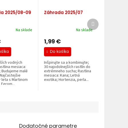
a 2025/08-09
Záhrada 2025/07
Ďalší
produkt
Na sklade
Na sklade
€
1,99 €
ošíka
Do košíka
jších vodných
Inšpirujte sa a kombinujte;
Rastlina mesiaca:
30 najodolnejších rastlín do
; Budujeme malé
extrémneho sucha; Rastlina
 Najčastejšie
mesiaca: Kana; Letná
 leta s Martinom
exotika; Hortenzia, perla...
 Ferom...
Dodatočné parametre