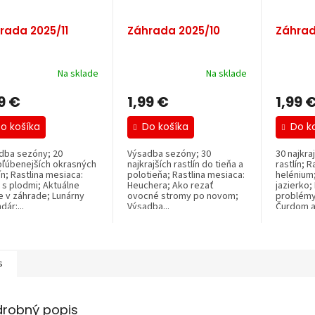
rada 2025/11
Záhrada 2025/10
Záhrad
Na sklade
Na sklade
9 €
1,99 €
1,99 
o košíka
Do košíka
Do k
dba sezóny; 20
Výsadba sezóny; 30
30 najkra
bľúbenejších okrasných
najkrajších rastlín do tieňa a
rastlín; 
n; Rastlina mesiaca:
polotieňa; Rastlina mesiaca:
helénium
 s plodmi; Aktuálne
Heuchera; Ako rezať
jazierko;
e v záhrade; Lunárny
ovocné stromy po novom;
problémy
dár:...
Výsadba...
Čurdom a
s
drobný popis