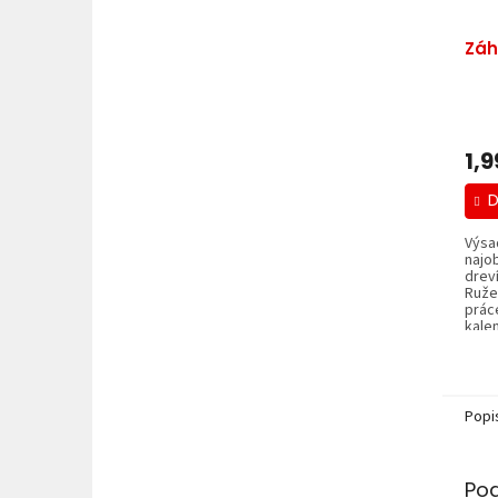
Záh
1,9
D
Výsa
najo
dreví
Ruže
prác
kalen
Popi
Po