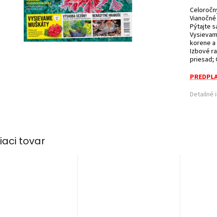
Celoročný
Vianočné 
Pýtajte s
Vysievame
korene a 
Izbové ra
priesad; 
PREDPLA
Detailné 
iaci tovar