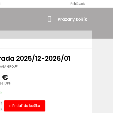
MIENKY
OSOBNÉ ÚDAJE
Prihlásenie
NÁKUPNÝ
Prázdny košík
KOŠÍK
rada 2025/12-2026/01
JAGA GROUP
9 €
bez DPH
ová
de
Pridať do košíka