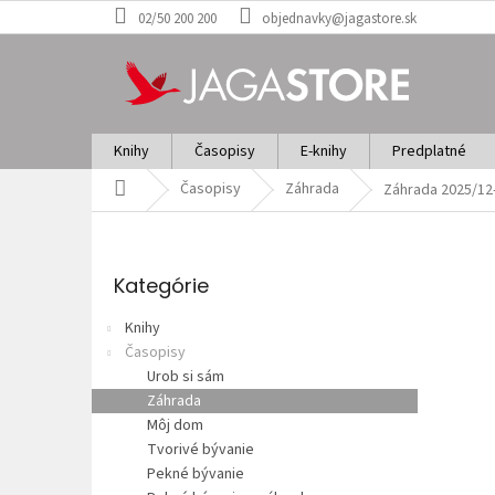
Prejsť
02/50 200 200
objednavky@jagastore.sk
na
obsah
Knihy
Časopisy
E-knihy
Predplatné
Domov
Časopisy
Záhrada
Záhrada 2025/12
B
o
Preskočiť
č
kategórie
Kategórie
n
ý
Knihy
p
Časopisy
a
Urob si sám
n
Záhrada
e
Môj dom
l
Tvorivé bývanie
Pekné bývanie