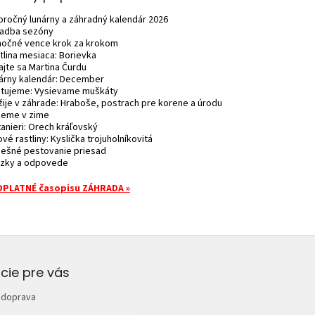
loročný lunárny a záhradný kalendár 2026
sadba sezóny
anočné vence krok za krokom
tlina mesiaca: Borievka
ajte sa Martina Čurdu
nárny kalendár: December
stujeme: Vysievame muškáty
žije v záhrade: Hraboše, postrach pre korene a úrodu
žeme v zime
tanieri: Orech kráľovský
ové rastliny: Kyslička trojuholníkovitá
pešné pestovanie priesad
ázky a odpovede
DPLATNÉ časopisu ZÁHRADA
»
cie pre vás
 doprava