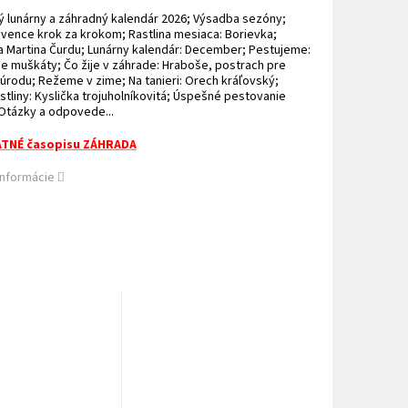
 lunárny a záhradný kalendár 2026; Výsadba sezóny;
vence krok za krokom; Rastlina mesiaca: Borievka;
a Martina Čurdu; Lunárny kalendár: December; Pestujeme:
 muškáty; Čo žije v záhrade: Hraboše, postrach pre
úrodu; Režeme v zime; Na tanieri: Orech kráľovský;
stliny: Kyslička trojuholníkovitá; Úspešné pestovanie
Otázky a odpovede...
TNÉ časopisu ZÁHRADA
informácie