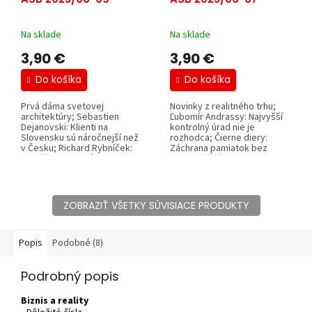
Na sklade
Na sklade
3,90 €
3,90 €
Do košíka
Do košíka
Prvá dáma svetovej
Novinky z realitného trhu;
architektúry; Sebastien
Ľubomír Andrassy: Najvyšší
Dejanovski: Klienti na
kontrolný úrad nie je
Slovensku sú náročnejší než
rozhodca; Čierne diery:
v Česku; Richard Rybníček:
Záchrana pamiatok bez
Trenčín chce mať...
podpory štátu i...
ZOBRAZIŤ VŠETKY SÚVISIACE PRODUKTY
Popis
Podobné (8)
Podrobný popis
Biznis a reality