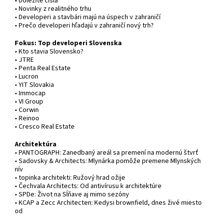
• Dôležité čísla
• Novinky z realitného trhu
• Developeri a stavbári majú na úspech v zahraničí
• Prečo developeri hľadajú v zahraničí nový trh?
Fokus: Top developeri Slovenska
• Kto stavia Slovensko?
• JTRE
• Penta Real Estate
• Lucron
• YIT Slovakia
• Immocap
• VI Group
• Corwin
• Reinoo
• Cresco Real Estate
Architektúra
• PANTOGRAPH: Zanedbaný areál sa premení na modernú štvrť
• Sadovsky & Architects: Mlynárka pomôže premene Mlynských
nív
• topinka architekti: Ružový hrad ožije
• Čechvala Architects: Od antivírusu k architektúre
• SPDe: Život na Sĺňave aj mimo sezóny
• KCAP a Zecc Architecten: Kedysi brownfield, dnes živé miesto
od