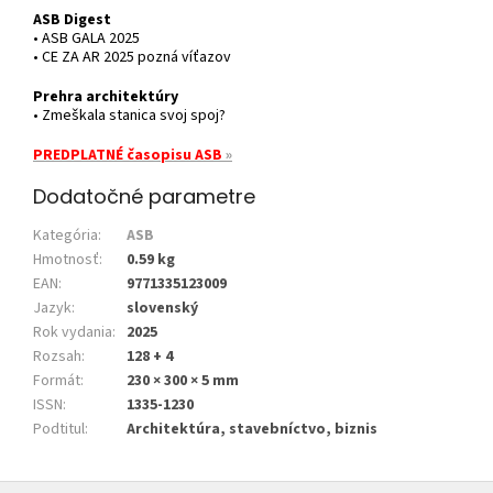
ASB Digest
• ASB GALA 2025
• CE ZA AR 2025 pozná víťazov
Prehra architektúry
• Zmeškala stanica svoj spoj?
PREDPLATNÉ časopisu ASB
»
Dodatočné parametre
Kategória
:
ASB
Hmotnosť
:
0.59 kg
EAN
:
9771335123009
Jazyk
:
slovenský
Rok vydania
:
2025
Rozsah
:
128 + 4
Formát
:
230 × 300 × 5 mm
ISSN
:
1335-1230
Podtitul
:
Architektúra, stavebníctvo, biznis
Z