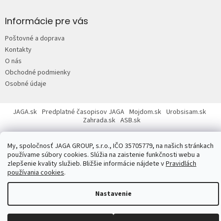
á
p
Informácie pre vás
ä
Poštovné a doprava
t
Kontakty
i
O nás
e
Obchodné podmienky
Osobné údaje
JAGA.sk
Predplatné časopisov JAGA
Mojdom.sk
Urobsisam.sk
Zahrada.sk
ASB.sk
My, spoločnosť JAGA GROUP, s.r.o., IČO 35705779, na našich stránkach
používame súbory cookies. Slúžia na zaistenie funkčnosti webu a
zlepšenie kvality služieb. Bližšie informácie nájdete v
Pravidlách
používania cookies
.
Copyright 2026
JAGASTORE.sk
. Všetky práva vyhradené.
Upraviť
nastavenie cookies
Nastavenie