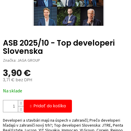
ASB 2025/10 - Top developeri
Slovenska
Značka:
JAGA GROUP
3,90 €
3,71 € bez DPH
Jednotková
Na sklade
cena:
Pridať do košíka
Developeri a stavbári majú na úspech v zahraničí; Prečo developeri
hľadajú v zahraničí nový trh?; Top developeri Slovenska: JTRE, Penta
Real Estate, Lucron, YIT Slovakia, Immocap, VI Group, Corwin, Reinoo,