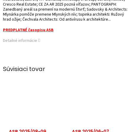
Cresco Real Estate; CE ZA AR 2025 pozná víťazov; PANTOGRAPH:
Zanedbaný areál sa premení na modernú štvrť; Sadovsky & Architects:
Mlynárka pomôže premene Mlynských nív; topinka architekti: Ružový
hrad ožije; Čechvala Architects: Od antivírusu k architektúre...
PREDPLATNÉ časopisu ASB
Detailné informácie
Súvisiaci tovar
ASB 2025/08-09
ASB 2025/06-07